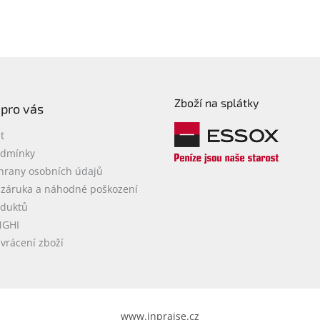
Zboží na splátky
 pro vás
t
odmínky
hrany osobních údajů
 záruka a náhodné poškození
oduktů
NGHI
vrácení zboží
www.inpraise.cz