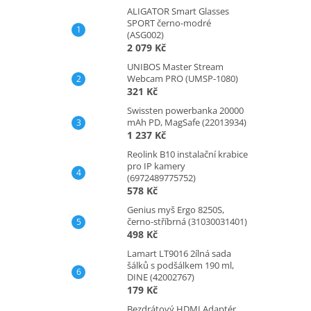
ALIGATOR Smart Glasses
SPORT černo-modré
(ASG002)
2 079 Kč
UNIBOS Master Stream
Webcam PRO (UMSP-1080)
321 Kč
Swissten powerbanka 20000
mAh PD, MagSafe (22013934)
1 237 Kč
Reolink B10 instalační krabice
pro IP kamery
(6972489775752)
578 Kč
Genius myš Ergo 8250S,
černo-stříbrná (31030031401)
498 Kč
Lamart LT9016 2ílná sada
šálků s podšálkem 190 ml,
DINE (42002767)
179 Kč
Bezdrátový HDMI Adaptér