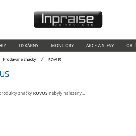
OKY
TISKÁRNY
MONITORY
AKCE A SLEVY
OBL
ů
Prodávané značky
ROVUS
US
produkty značky
ROVUS
nebyly nalezeny...