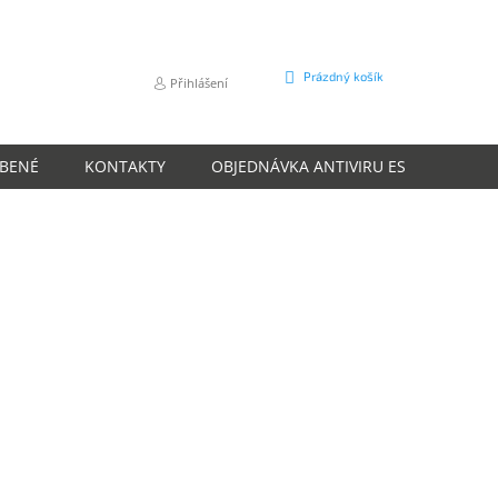
NÁKUPNÍ
Prázdný košík
Přihlášení
KOŠÍK
ÍBENÉ
KONTAKTY
OBJEDNÁVKA ANTIVIRU ESET
O N