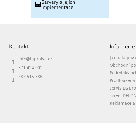
Servery a jejich
implementace
Z
á
p
Kontakt
Informace
a
t
Jak nakupova
info
@
inpraise.cz
í
Obchodní p
571 424 002
Podmínky oc
737 515 835
Prodloužená
servis LG pr
servis DELO
Reklamace a 