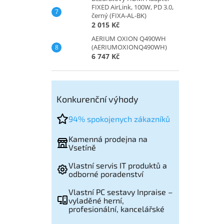
FIXED AirLink, 100W, PD 3.0,
černý (FIXA-AL-BK)
2 015 Kč
AERIUM OXION Q490WH
(AERIUMOXIONQ490WH)
6 747 Kč
Konkurenční výhody
94% spokojenych zákazníků
Kamenná prodejna na
Vsetíně
Vlastní servis IT produktů a
odborné poradenství
Vlastní PC sestavy Inpraise –
vyladěné herní,
profesionální, kancelářské