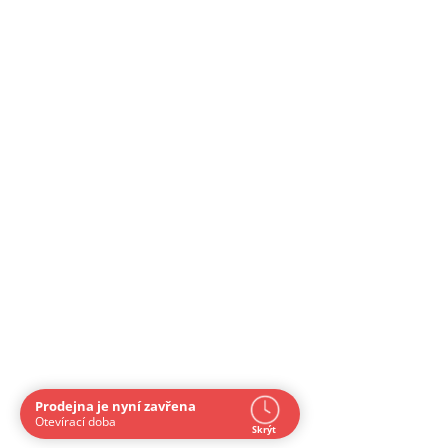
Prodejna je nyní zavřena
Navštivte nás osobně
Otevírací doba
Skrýt
Čas