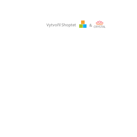
Vytvořil Shoptet
&