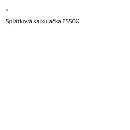
Inpraise
×
Kamerové
systémy
Splátková kalkulačka ESSOX
MILESIGHT
Doprodej
Přihlášení