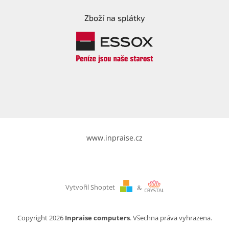
Zboží na splátky
Elektronika
Domácnost
%
Black
Friday
VÝPRODEJ
www.inpraise.cz
Akční
zboží
TONERY
A
Vytvořil Shoptet
&
CARTRIDGE
OEM
Copyright 2026
Inpraise computers
. Všechna práva vyhrazena.
Sestavy
počítačů