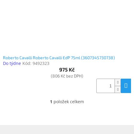
o
k
objednávka
d
t
antiviru
u
ů
ESET
k
t
O
nás
ů
Realizované
projekty
Roberto Cavalli Roberto Cavalli EdP 75ml (3607345730738)
Do týdne
Kód:
9492323
Obchodní
podmínky
975 Kč
(806 Kč bez DPH)
Autorizované
servisy
Rozšíření
záruk
1
položek celkem
O
a
pojištění
v
l
á
Splátky
ESSOX
d
Z
a