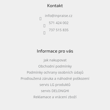
á
www.inpraise.cz
c
Kontakt
p
í
a
p
Gaming
info
@
inpraise.cz
t
r
í
v
571 424 002
Telefony
k
a
737 515 835
y
tablety
v
ý
p
Cyklo
a
i
Informace pro vás
sport
s
u
Jak nakupovat
Dílna
Obchodní podmínky
a
Podmínky ochrany osobních údajů
zahrada
Prodloužená záruka a náhodné poškození
servis LG produktů
Velké
spotřebiče
servis DELONGHI
Reklamace a vrácení zboží
Počítače
a
notebooky