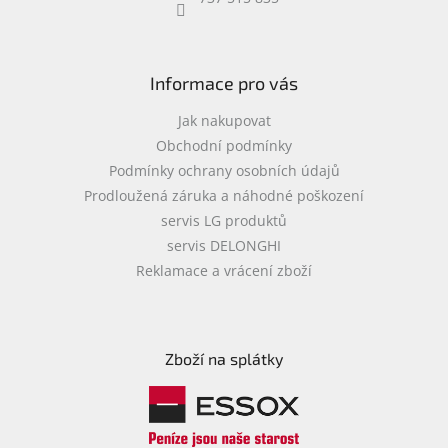
objednávka
antiviru
ESET
Informace pro vás
O
nás
Jak nakupovat
Obchodní podmínky
Realizované
Podmínky ochrany osobních údajů
projekty
Prodloužená záruka a náhodné poškození
Obchodní
servis LG produktů
podmínky
servis DELONGHI
Autorizované
Reklamace a vrácení zboží
servisy
Rozšíření
záruk
a
Zboží na splátky
pojištění
Splátky
ESSOX