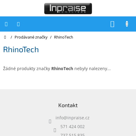
Přejít
na
obsah
NÁKUP
KOŠÍK
Domů
/
Prodávané značky
/
RhinoTech
Počítače
RhinoTech
Počítače
Inpraise
Notebooky
Žádné produkty značky
RhinoTech
nebyly nalezeny...
Tiskárny
Monitory
Z
á
Akce
Kontakt
p
a
slevy
a
info
@
inpraise.cz
t
Oblíbené
í
571 424 002
737 515 835
Kontakty