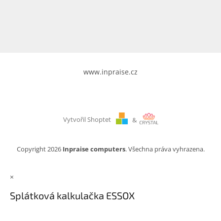
www.inpraise.cz
Gaming
Telefony
a
tablety
www.inpraise.cz
Cyklo
a
sport
Vytvořil Shoptet
&
Dílna
a
zahrada
Copyright 2026
Inpraise computers
. Všechna práva vyhrazena.
Velké
×
spotřebiče
Splátková kalkulačka ESSOX
Počítače
a
notebooky