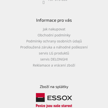
objednávka
antiviru
ESET
Informace pro vás
O
nás
Jak nakupovat
Obchodní podmínky
Realizované
Podmínky ochrany osobních údajů
projekty
Prodloužená záruka a náhodné poškození
Obchodní
servis LG produktů
podmínky
servis DELONGHI
Autorizované
Reklamace a vrácení zboží
servisy
Rozšíření
záruk
a
Zboží na splátky
pojištění
Splátky
ESSOX