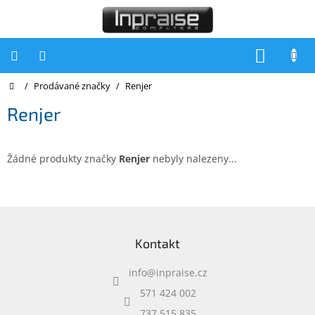
Přejít
na
obsah
NÁKUP
KOŠÍK
Domů
/
Prodávané značky
/
Renjer
Počítače
Renjer
Počítače
Inpraise
Notebooky
Žádné produkty značky
Renjer
nebyly nalezeny...
Tiskárny
Monitory
Z
á
Akce
Kontakt
p
a
slevy
a
info
@
inpraise.cz
t
Oblíbené
í
571 424 002
737 515 835
Kontakty