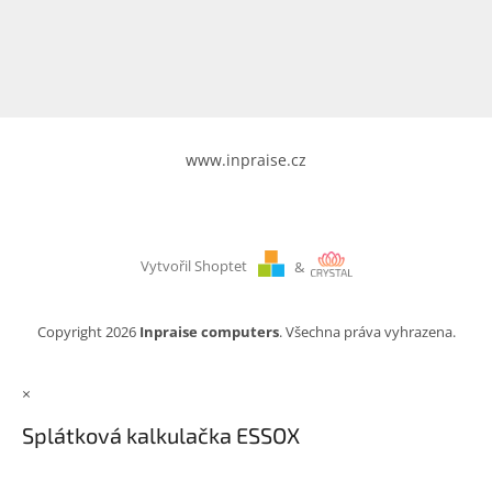
www.inpraise.cz
Gaming
Telefony
a
tablety
www.inpraise.cz
Cyklo
a
sport
Vytvořil Shoptet
&
Dílna
a
zahrada
Copyright 2026
Inpraise computers
. Všechna práva vyhrazena.
Velké
×
spotřebiče
Splátková kalkulačka ESSOX
Počítače
a
notebooky