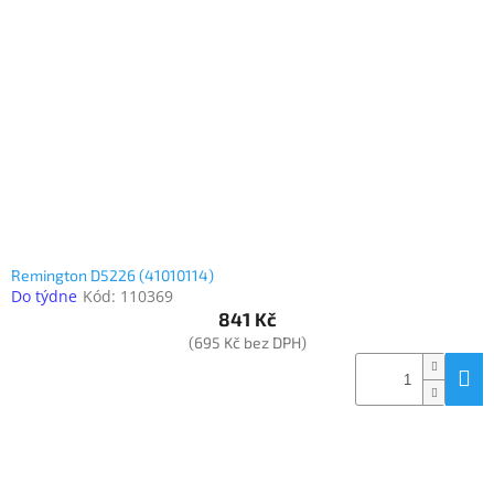
Inpraise
Kamerové
systémy
MILESIGHT
Doprodej
Přihlášení
Remington D5226 (41010114)
Do týdne
Kód:
110369
841 Kč
(695 Kč bez DPH)