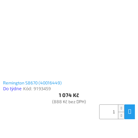
Remington S8670 (40016449)
Do týdne
Kód:
9193459
1 074 Kč
(888 Kč bez DPH)