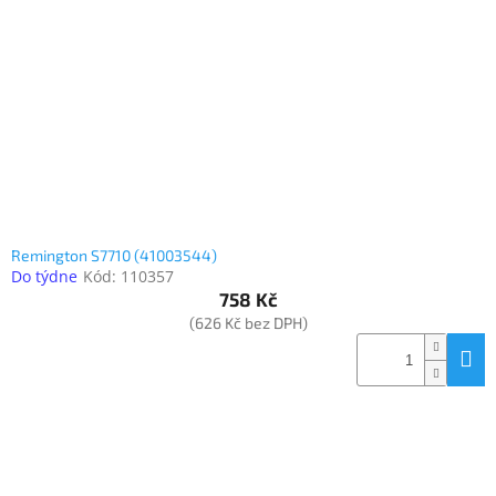
Elektronika
Domácnost
%
Black
Friday
Remington S7710 (41003544)
VÝPRODEJ
Do týdne
Kód:
110357
758 Kč
(626 Kč bez DPH)
Akční
zboží
TONERY
A
CARTRIDGE
OEM
Sestavy
počítačů