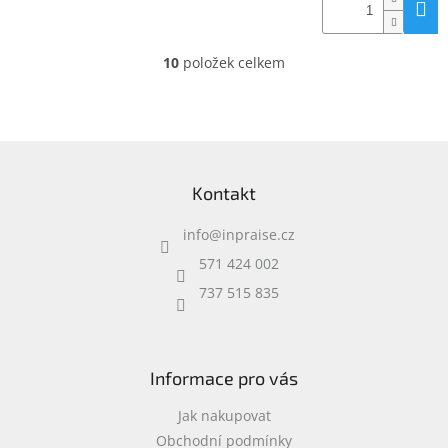
10
položek celkem
O
v
l
á
d
Z
a
á
c
Kontakt
p
í
a
p
info
@
inpraise.cz
t
r
í
v
571 424 002
k
737 515 835
y
v
ý
p
i
Informace pro vás
s
u
Jak nakupovat
Obchodní podmínky