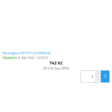
www.inpraise.cz
Gaming
Telefony
a
tablety
Cyklo
a
Remington D5715T (41010044)
sport
Skladem
(
1 ks
)
Kód:
123972
742 Kč
Dílna
(613 Kč bez DPH)
a
zahrada
Velké
spotřebiče
Počítače
a
notebooky