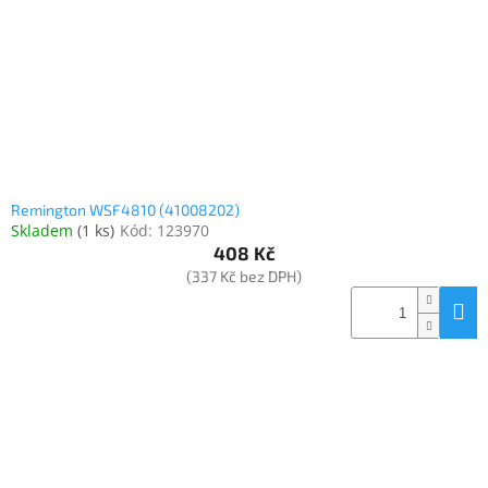
o
k
objednávka
d
t
antiviru
u
ů
ESET
k
t
O
nás
ů
Realizované
projekty
Remington WSF4810 (41008202)
Skladem
(
1 ks
)
Kód:
123970
Obchodní
podmínky
408 Kč
(337 Kč bez DPH)
Autorizované
servisy
Rozšíření
záruk
a
pojištění
Splátky
ESSOX