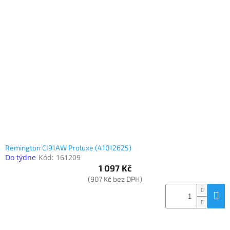
Remington CI91AW Proluxe (41012625)
Do týdne
Kód:
161209
1 097 Kč
(907 Kč bez DPH)