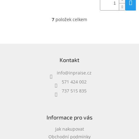
7
položek celkem
O
v
l
á
d
Z
a
á
c
Kontakt
p
í
a
p
info
@
inpraise.cz
t
r
í
v
571 424 002
k
737 515 835
y
v
ý
p
i
Informace pro vás
s
u
Jak nakupovat
Obchodní podmínky