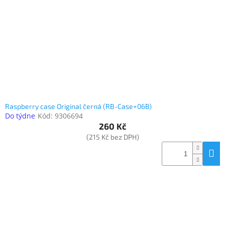
www.inpraise.cz
Gaming
Telefony
a
tablety
Cyklo
a
Raspberry case Original černá (RB-Case+06B)
sport
Do týdne
Kód:
9306694
260 Kč
Dílna
(215 Kč bez DPH)
a
zahrada
Velké
spotřebiče
Počítače
a
notebooky