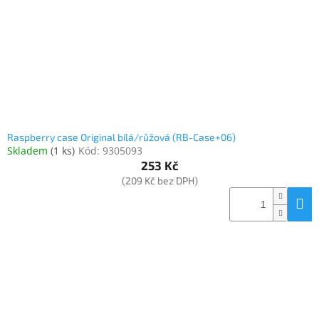
o
k
objednávka
d
t
antiviru
u
ů
ESET
k
t
O
nás
ů
Realizované
projekty
Raspberry case Original bílá/růžová (RB-Case+06)
Skladem
(
1 ks
)
Kód:
9305093
Obchodní
podmínky
253 Kč
(209 Kč bez DPH)
Autorizované
servisy
Rozšíření
záruk
a
pojištění
Splátky
ESSOX