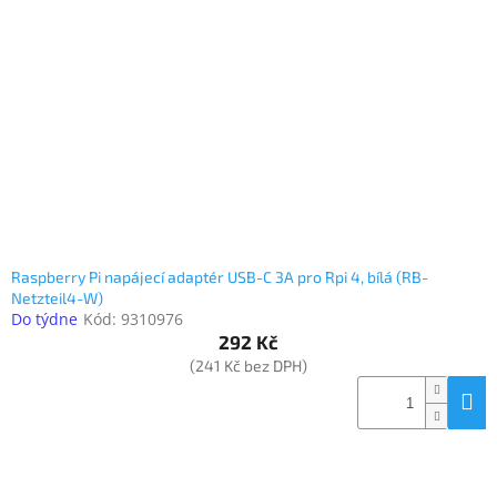
Inpraise
Kamerové
systémy
MILESIGHT
Doprodej
Přihlášení
Raspberry Pi napájecí adaptér USB-C 3A pro Rpi 4, bílá (RB-
Netzteil4-W)
Do týdne
Kód:
9310976
292 Kč
(241 Kč bez DPH)