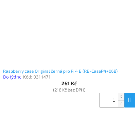
Elektronika
Domácnost
%
Black
Friday
Raspberry case Original černá pro Pi 4 B (RB-CaseP4+06B)
VÝPRODEJ
Do týdne
Kód:
9311471
261 Kč
(216 Kč bez DPH)
Akční
zboží
TONERY
A
CARTRIDGE
OEM
Sestavy
počítačů