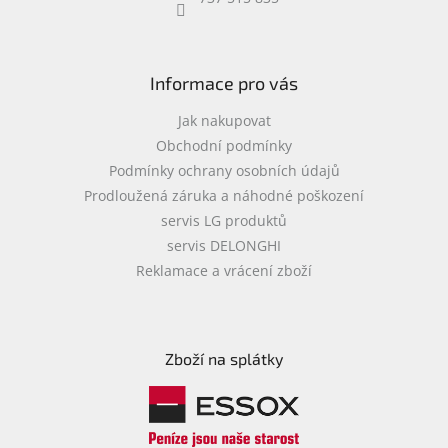
objednávka
antiviru
ESET
Informace pro vás
O
nás
Jak nakupovat
Obchodní podmínky
Realizované
Podmínky ochrany osobních údajů
projekty
Prodloužená záruka a náhodné poškození
Obchodní
servis LG produktů
podmínky
servis DELONGHI
Autorizované
Reklamace a vrácení zboží
servisy
Rozšíření
záruk
a
Zboží na splátky
pojištění
Splátky
ESSOX