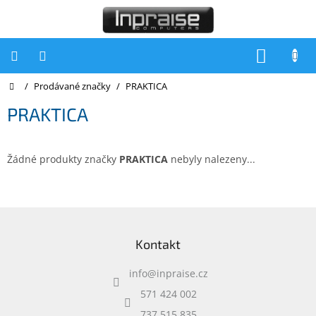
Přejít
na
obsah
NÁKUP
KOŠÍK
Domů
/
Prodávané značky
/
PRAKTICA
Počítače
PRAKTICA
Počítače
Inpraise
Notebooky
Žádné produkty značky
PRAKTICA
nebyly nalezeny...
Tiskárny
Monitory
Z
á
Akce
Kontakt
p
a
slevy
a
info
@
inpraise.cz
t
Oblíbené
í
571 424 002
737 515 835
Kontakty