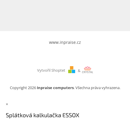
www.inpraise.cz
Gaming
Telefony
a
tablety
www.inpraise.cz
Cyklo
a
sport
Vytvořil Shoptet
&
Dílna
a
zahrada
Copyright 2026
Inpraise computers
. Všechna práva vyhrazena.
Velké
×
spotřebiče
Splátková kalkulačka ESSOX
Počítače
a
notebooky