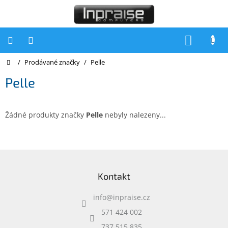
Přejít
na
obsah
NÁKUP
KOŠÍK
Domů
/
Prodávané značky
/
Pelle
Počítače
Pelle
Počítače
Inpraise
Notebooky
Žádné produkty značky
Pelle
nebyly nalezeny...
Tiskárny
Monitory
Z
á
Akce
Kontakt
p
a
slevy
a
info
@
inpraise.cz
t
Oblíbené
í
571 424 002
737 515 835
Kontakty