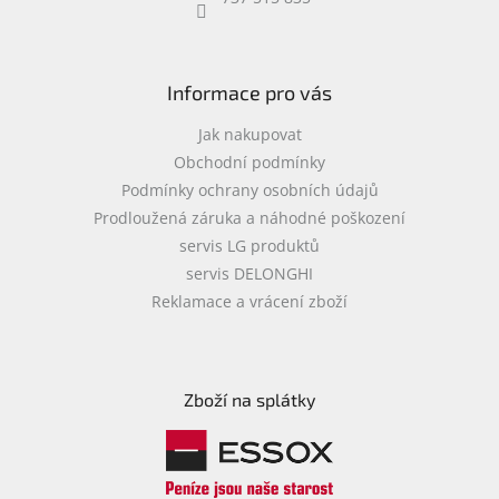
objednávka
antiviru
ESET
Informace pro vás
O
nás
Jak nakupovat
Obchodní podmínky
Realizované
Podmínky ochrany osobních údajů
projekty
Prodloužená záruka a náhodné poškození
Obchodní
servis LG produktů
podmínky
servis DELONGHI
Autorizované
Reklamace a vrácení zboží
servisy
Rozšíření
záruk
a
Zboží na splátky
pojištění
Splátky
ESSOX