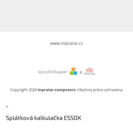
www.inpraise.cz
Gaming
Telefony
a
tablety
www.inpraise.cz
Cyklo
a
sport
Vytvořil Shoptet
&
Dílna
a
zahrada
Copyright 2026
Inpraise computers
. Všechna práva vyhrazena.
Velké
×
spotřebiče
Splátková kalkulačka ESSOX
Počítače
a
notebooky