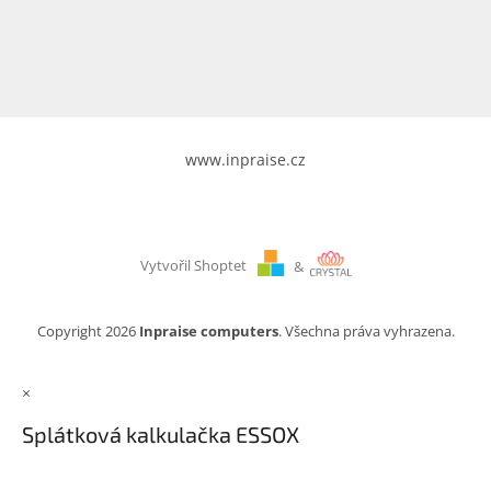
www.inpraise.cz
Gaming
Telefony
a
tablety
www.inpraise.cz
Cyklo
a
sport
Vytvořil Shoptet
&
Dílna
a
zahrada
Copyright 2026
Inpraise computers
. Všechna práva vyhrazena.
Velké
×
spotřebiče
Splátková kalkulačka ESSOX
Počítače
a
notebooky