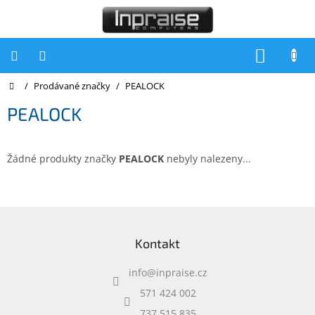
Přejít
na
obsah
NÁKUP
KOŠÍK
Domů
/
Prodávané značky
/
PEALOCK
Počítače
PEALOCK
Počítače
Inpraise
Notebooky
Žádné produkty značky
PEALOCK
nebyly nalezeny...
Tiskárny
Monitory
Z
á
Akce
Kontakt
p
a
slevy
a
info
@
inpraise.cz
t
Oblíbené
í
571 424 002
737 515 835
Kontakty