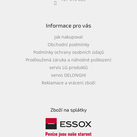
objednávka
antiviru
ESET
Informace pro vás
O
nás
Jak nakupovat
Obchodní podmínky
Realizované
Podmínky ochrany osobních údajů
projekty
Prodloužená záruka a náhodné poškození
Obchodní
servis LG produktů
podmínky
servis DELONGHI
Autorizované
Reklamace a vrácení zboží
servisy
Rozšíření
záruk
a
Zboží na splátky
pojištění
Splátky
ESSOX