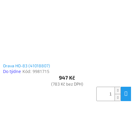
Orava HO-83 (41018807)
Do týdne
Kód:
9981715
947 Kč
(783 Kč bez DPH)