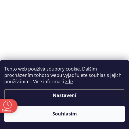
Tento web používá soubory cookie. Dalším
procházením tohoto webu vyjadřujete souhlas s jejich
používáním.. Více informací
zde
.
Orava SW-471 (SW-471)
Skladem
(
1 ks
)
Kód:
9783951
Nastavení
1 003 Kč
(829 Kč bez DPH)
ě
Zobrazit
Souhlasím