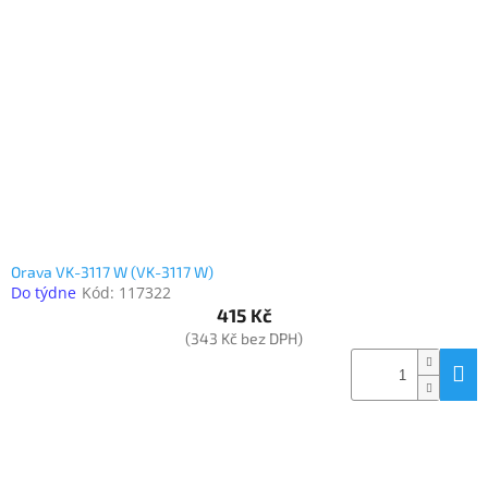
Inpraise
Kamerové
systémy
MILESIGHT
Doprodej
Přihlášení
Orava VK-3117 W (VK-3117 W)
Do týdne
Kód:
117322
415 Kč
(343 Kč bez DPH)