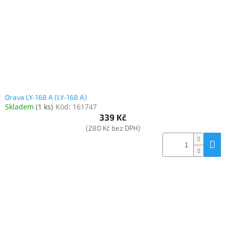
o
k
objednávka
d
t
antiviru
u
ů
ESET
k
t
O
nás
ů
Realizované
projekty
Orava LY-168 A (LY-168 A)
Skladem
(
1 ks
)
Kód:
161747
Obchodní
podmínky
339 Kč
(280 Kč bez DPH)
Autorizované
servisy
Rozšíření
záruk
a
pojištění
Splátky
ESSOX