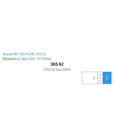
www.inpraise.cz
Gaming
Telefony
a
tablety
Cyklo
a
Orava HR-103 A (HR-103 A)
sport
Skladem
(
1 ks
)
Kód:
9778944
365 Kč
Dílna
(302 Kč bez DPH)
a
zahrada
Velké
spotřebiče
Počítače
a
notebooky