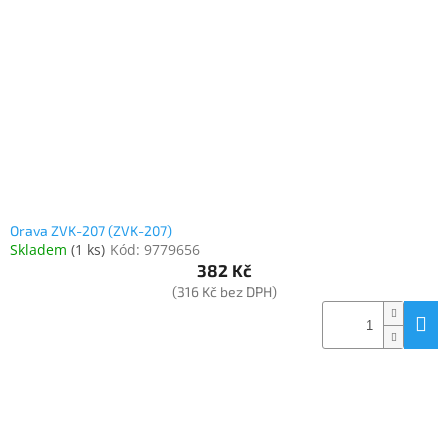
Elektronika
Domácnost
%
Black
Friday
Orava ZVK-207 (ZVK-207)
VÝPRODEJ
Skladem
(
1 ks
)
Kód:
9779656
382 Kč
(316 Kč bez DPH)
Akční
zboží
TONERY
A
CARTRIDGE
OEM
Sestavy
počítačů