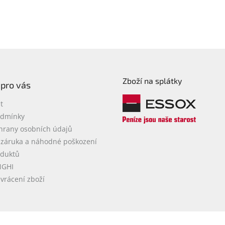
Zboží na splátky
 pro vás
t
odmínky
hrany osobních údajů
 záruka a náhodné poškození
oduktů
NGHI
vrácení zboží