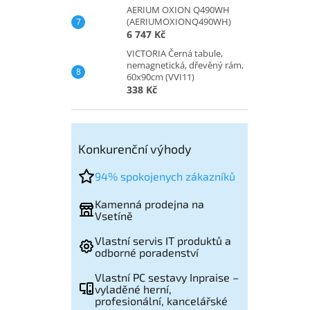
AERIUM OXION Q490WH
(AERIUMOXIONQ490WH)
6 747 Kč
VICTORIA Černá tabule,
nemagnetická, dřevěný rám,
60x90cm (VVI11)
338 Kč
Konkurenční výhody
94% spokojenych zákazníků
Kamenná prodejna na
Vsetíně
Vlastní servis IT produktů a
odborné poradenství
Vlastní PC sestavy Inpraise –
vyladěné herní,
profesionální, kancelářské