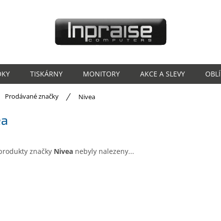
OKY
TISKÁRNY
MONITORY
AKCE A SLEVY
OBL
ů
Prodávané značky
Nivea
ea
produkty značky
Nivea
nebyly nalezeny...