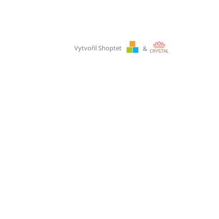
Vytvořil Shoptet
&