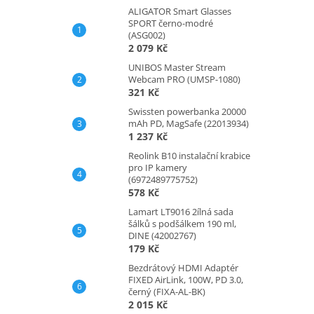
ALIGATOR Smart Glasses
SPORT černo-modré
(ASG002)
2 079 Kč
UNIBOS Master Stream
Webcam PRO (UMSP-1080)
321 Kč
Swissten powerbanka 20000
mAh PD, MagSafe (22013934)
1 237 Kč
Reolink B10 instalační krabice
pro IP kamery
(6972489775752)
578 Kč
Lamart LT9016 2ílná sada
šálků s podšálkem 190 ml,
DINE (42002767)
179 Kč
Bezdrátový HDMI Adaptér
FIXED AirLink, 100W, PD 3.0,
černý (FIXA-AL-BK)
2 015 Kč