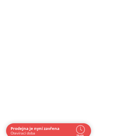
Prodejna je nyní zavřena
Navštivte nás osobně
Otevírací doba
Skrýt