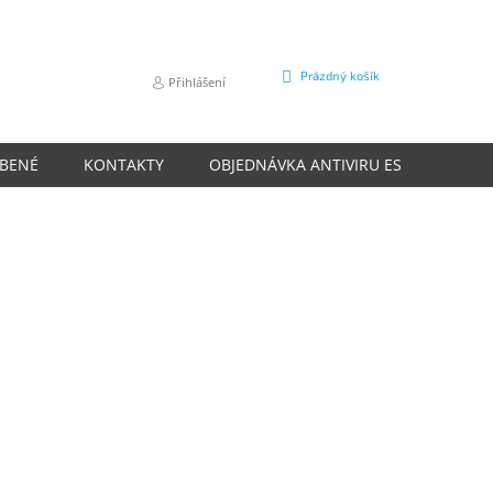
NÁKUPNÍ
Prázdný košík
Přihlášení
KOŠÍK
ÍBENÉ
KONTAKTY
OBJEDNÁVKA ANTIVIRU ESET
O N