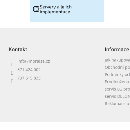
Servery a jejich
implementace
Z
á
p
Kontakt
Informace
a
t
Jak nakupova
info
@
inpraise.cz
í
Obchodní p
571 424 002
Podmínky oc
737 515 835
Prodloužená
servis LG pr
servis DELO
Reklamace a 