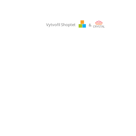
Vytvořil Shoptet
&