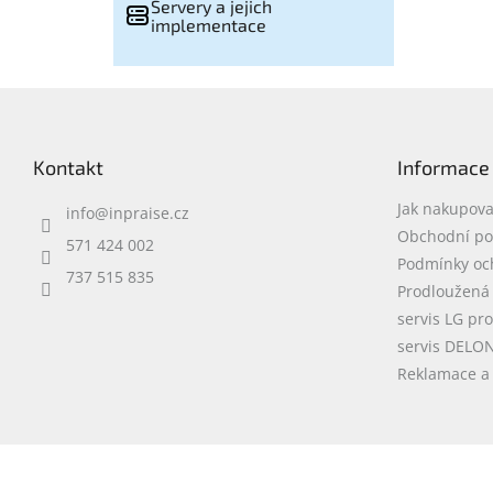
Servery a jejich
implementace
Z
á
p
Kontakt
Informace
a
t
Jak nakupova
info
@
inpraise.cz
í
Obchodní p
571 424 002
Podmínky oc
737 515 835
Prodloužená
servis LG pr
servis DELO
Reklamace a 