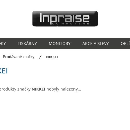
OKY
TISKÁRNY
MONITORY
AKCE A SLEVY
OBL
ů
Prodávané značky
NIKKEI
KEI
produkty značky
NIKKEI
nebyly nalezeny...