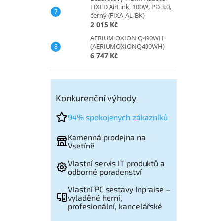
FIXED AirLink, 100W, PD 3.0,
černý (FIXA-AL-BK)
2 015 Kč
AERIUM OXION Q490WH
(AERIUMOXIONQ490WH)
6 747 Kč
Konkurenční výhody
94% spokojenych zákazníků
Kamenná prodejna na
Vsetíně
Vlastní servis IT produktů a
odborné poradenství
Vlastní PC sestavy Inpraise –
vyladěné herní,
profesionální, kancelářské