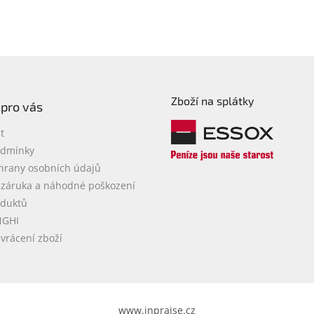
Zboží na splátky
 pro vás
t
odmínky
hrany osobních údajů
 záruka a náhodné poškození
oduktů
NGHI
vrácení zboží
www.inpraise.cz