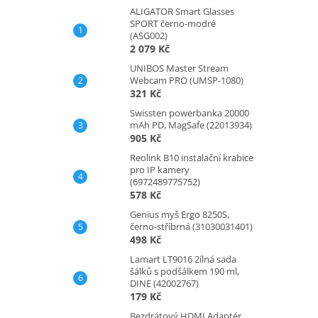
ALIGATOR Smart Glasses
SPORT černo-modré
(ASG002)
2 079 Kč
UNIBOS Master Stream
Webcam PRO (UMSP-1080)
321 Kč
Swissten powerbanka 20000
mAh PD, MagSafe (22013934)
905 Kč
Reolink B10 instalační krabice
pro IP kamery
(6972489775752)
578 Kč
Genius myš Ergo 8250S,
černo-stříbrná (31030031401)
498 Kč
Lamart LT9016 2ílná sada
šálků s podšálkem 190 ml,
DINE (42002767)
179 Kč
Bezdrátový HDMI Adaptér