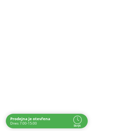
Prodejna je otevřena
Navštivte nás osobně
Dnes 7:00-15:00
Skrýt
Čas