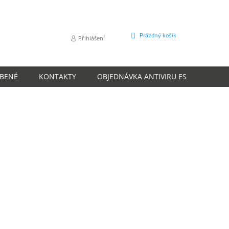
NÁKUPNÍ
Prázdný košík
Přihlášení
KOŠÍK
ÍBENÉ
KONTAKTY
OBJEDNÁVKA ANTIVIRU ESET
O N