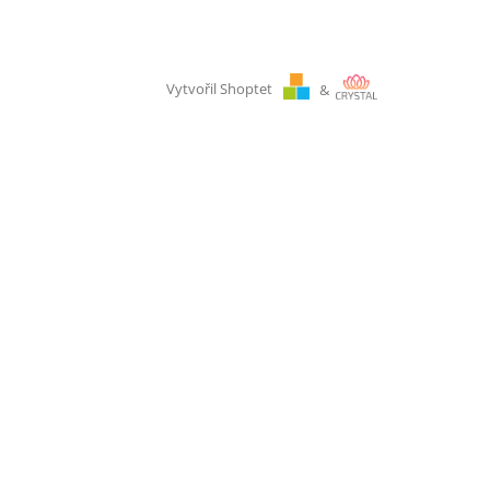
Vytvořil Shoptet
&