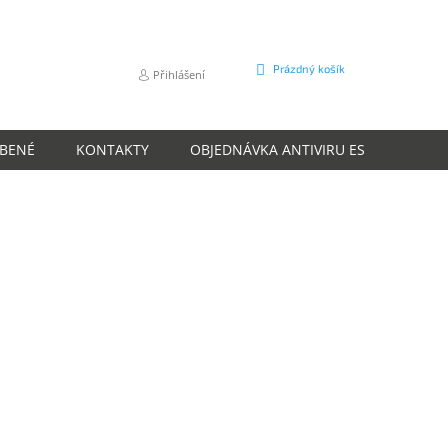
NÁKUPNÍ
Prázdný košík
Přihlášení
KOŠÍK
ÍBENÉ
KONTAKTY
OBJEDNÁVKA ANTIVIRU ESET
O N