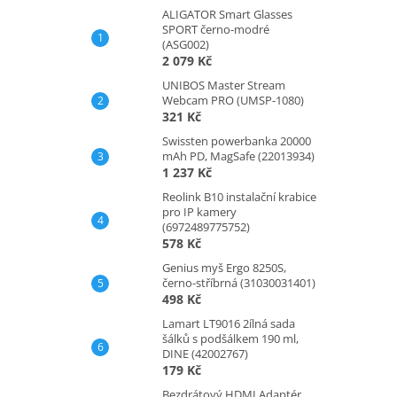
ALIGATOR Smart Glasses
SPORT černo-modré
(ASG002)
2 079 Kč
UNIBOS Master Stream
Webcam PRO (UMSP-1080)
321 Kč
Swissten powerbanka 20000
mAh PD, MagSafe (22013934)
1 237 Kč
Reolink B10 instalační krabice
pro IP kamery
(6972489775752)
578 Kč
Genius myš Ergo 8250S,
černo-stříbrná (31030031401)
498 Kč
Lamart LT9016 2ílná sada
šálků s podšálkem 190 ml,
DINE (42002767)
179 Kč
Bezdrátový HDMI Adaptér