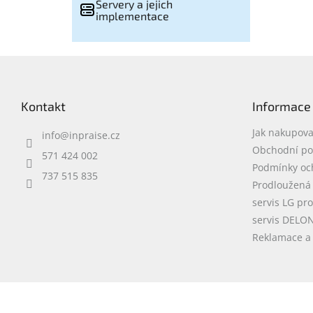
Servery a jejich
implementace
Z
á
p
Kontakt
Informace
a
t
Jak nakupova
info
@
inpraise.cz
í
Obchodní p
571 424 002
Podmínky oc
737 515 835
Prodloužená
servis LG pr
servis DELO
Reklamace a 