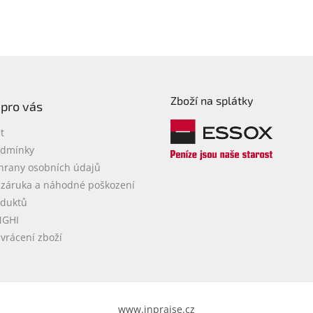
Zboží na splátky
 pro vás
t
odmínky
hrany osobních údajů
 záruka a náhodné poškození
oduktů
NGHI
vrácení zboží
www.inpraise.cz