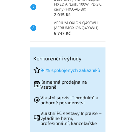
FIXED AirLink, 100W, PD 3.0,
černý (FIXA-AL-BK)
2 015 Kč
AERIUM OXION Q490WH
(AERIUMOXIONQ490WH)
6 747 Kč
Konkurenční výhody
94% spokojenych zákazníků
Kamenná prodejna na
Vsetíně
Vlastní servis IT produktů a
odborné poradenství
Vlastní PC sestavy Inpraise –
vyladěné herní,
profesionální, kancelářské