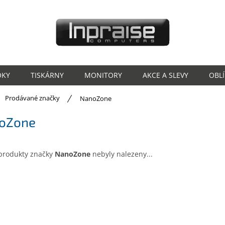
OKY
TISKÁRNY
MONITORY
AKCE A SLEVY
OBL
ů
Prodávané značky
NanoZone
oZone
produkty značky
NanoZone
nebyly nalezeny...