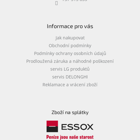
objednávka
antiviru
ESET
Informace pro vás
O
nás
Jak nakupovat
Obchodní podmínky
Realizované
Podmínky ochrany osobních údajů
projekty
Prodloužená záruka a náhodné poškození
Obchodní
servis LG produktů
podmínky
servis DELONGHI
Autorizované
Reklamace a vrácení zboží
servisy
Rozšíření
záruk
a
Zboží na splátky
pojištění
Splátky
ESSOX