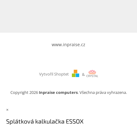
www.inpraise.cz
Gaming
Telefony
a
tablety
www.inpraise.cz
Cyklo
a
sport
Vytvořil Shoptet
&
Dílna
a
zahrada
Copyright 2026
Inpraise computers
. Všechna práva vyhrazena.
Velké
×
spotřebiče
Splátková kalkulačka ESSOX
Počítače
a
notebooky