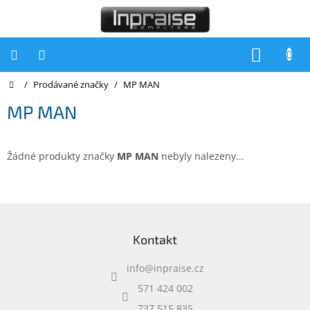
Přejít
na
obsah
NÁKUP
KOŠÍK
Domů
/
Prodávané značky
/
MP MAN
Počítače
MP MAN
Počítače
Inpraise
Notebooky
Žádné produkty značky
MP MAN
nebyly nalezeny...
Tiskárny
Monitory
Z
á
Akce
Kontakt
p
a
slevy
a
info
@
inpraise.cz
t
Oblíbené
í
571 424 002
737 515 835
Kontakty