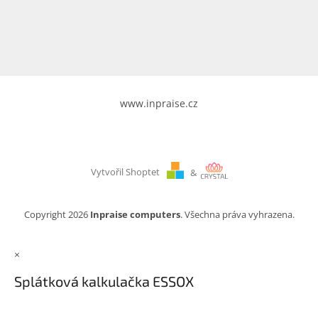
www.inpraise.cz
Gaming
Telefony
a
tablety
www.inpraise.cz
Cyklo
a
sport
Vytvořil Shoptet
&
Dílna
a
zahrada
Copyright 2026
Inpraise computers
. Všechna práva vyhrazena.
Velké
×
spotřebiče
Splátková kalkulačka ESSOX
Počítače
a
notebooky