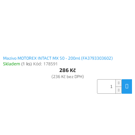
o
k
objednávka
d
t
antiviru
u
ů
ESET
k
t
O
nás
ů
Realizované
projekty
Mazivo MOTOREX INTACT MX 50 - 200ml (FA3793303602)
Skladem
(
1 ks
)
Kód:
178591
Obchodní
podmínky
286 Kč
(236 Kč bez DPH)
Autorizované
servisy
Rozšíření
záruk
a
pojištění
Splátky
ESSOX