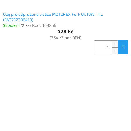
Olej pro odpružené vidlice MOTOREX Fork Oil 10W - 1 L
(FA3792306410)
Skladem
(
2 ks
)
Kód:
104256
428 Kč
(354 Kč bez DPH)