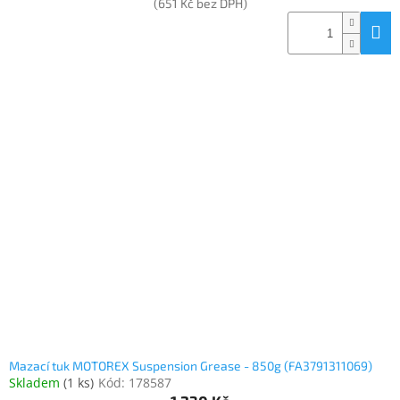
(651 Kč bez DPH)
Mazací tuk MOTOREX Suspension Grease - 850g (FA3791311069)
Skladem
(
1 ks
)
Kód:
178587