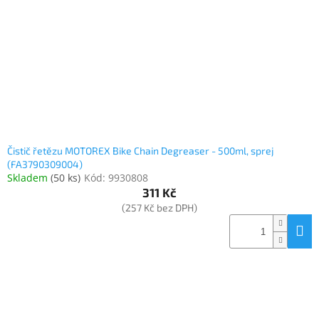
www.inpraise.cz
Gaming
Telefony
a
tablety
Cyklo
a
Čistič řetězu MOTOREX Bike Chain Degreaser - 500ml, sprej
sport
(FA3790309004)
Skladem
(
50 ks
)
Kód:
9930808
Dílna
311 Kč
a
(257 Kč bez DPH)
zahrada
Velké
spotřebiče
Počítače
a
notebooky