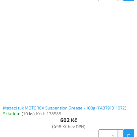
Mazací tuk MOTOREX Suspension Grease - 100g (FA3791311072)
Skladem
(
10 ks
)
Kód:
178588
602 Kč
(498 Kč bez DPH)