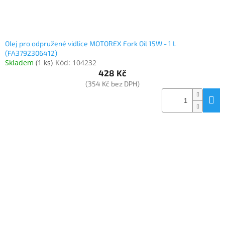
Olej pro odpružené vidlice MOTOREX Fork Oil 15W - 1 L
(FA3792306412)
Skladem
(
1 ks
)
Kód:
104232
428 Kč
(354 Kč bez DPH)