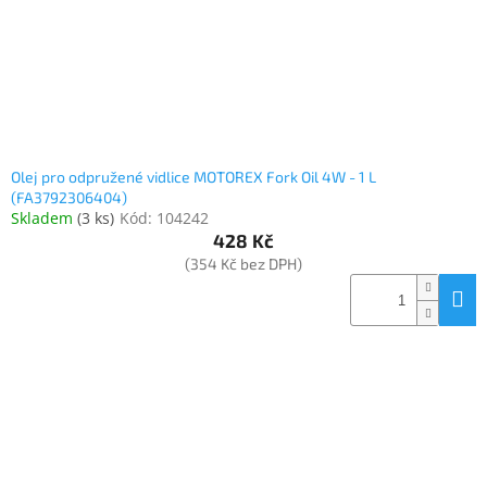
Olej pro odpružené vidlice MOTOREX Fork Oil 4W - 1 L
(FA3792306404)
Skladem
(
3 ks
)
Kód:
104242
428 Kč
(354 Kč bez DPH)