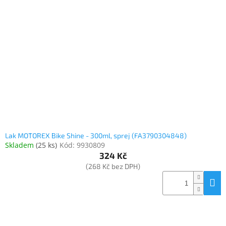
Inpraise
Kamerové
systémy
MILESIGHT
Doprodej
Přihlášení
Lak MOTOREX Bike Shine - 300ml, sprej (FA3790304848)
Skladem
(
25 ks
)
Kód:
9930809
324 Kč
(268 Kč bez DPH)