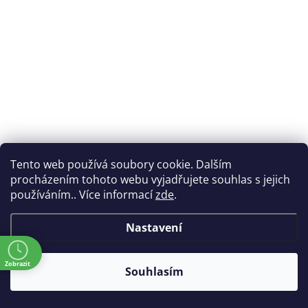
Tento web používá soubory cookie. Dalším
procházením tohoto webu vyjadřujete souhlas s jejich
používáním.. Více informací
zde
.
Nastavení
ě
Zobrazit
Souhlasím