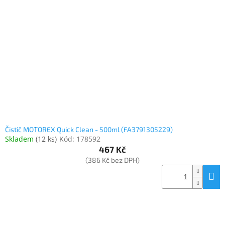
Čistič MOTOREX Quick Clean - 500ml (FA3791305229)
Skladem
(
12 ks
)
Kód:
178592
467 Kč
(386 Kč bez DPH)