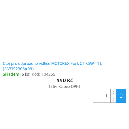
Olej pro odpružené vidlice MOTOREX Fork Oil 7,5W - 1 L
(FA3792306408)
Skladem
(
6 ks
)
Kód:
104255
440 Kč
(364 Kč bez DPH)