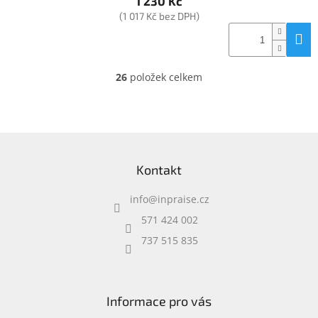
1 230 Kč
(1 017 Kč bez DPH)
26
položek celkem
O
v
l
á
d
Z
a
á
c
Kontakt
p
í
a
p
info
@
inpraise.cz
t
r
í
v
571 424 002
k
737 515 835
y
v
ý
p
i
Informace pro vás
s