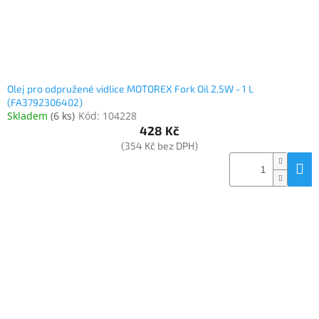
Olej pro odpružené vidlice MOTOREX Fork Oil 2,5W - 1 L
(FA3792306402)
Skladem
(
6 ks
)
Kód:
104228
428 Kč
(354 Kč bez DPH)