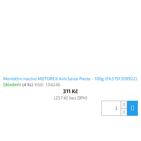
Elektronika
Domácnost
%
Black
Friday
VÝPRODEJ
Montážní mazivo MOTOREX Anti Seize Paste - 100g (FA3791309922)
Skladem
(
4 ks
)
Kód:
104246
311 Kč
Akční
zboží
(257 Kč bez DPH)
TONERY
A
CARTRIDGE
OEM
Sestavy
počítačů