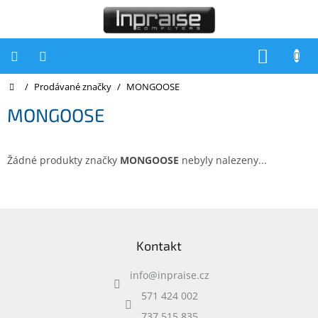
Přejít
na
obsah
NÁKUP
KOŠÍK
Domů
/
Prodávané značky
/
MONGOOSE
Počítače
MONGOOSE
Počítače
Inpraise
Notebooky
Žádné produkty značky
MONGOOSE
nebyly nalezeny...
Tiskárny
Monitory
Z
á
Akce
Kontakt
p
a
slevy
a
info
@
inpraise.cz
t
Oblíbené
í
571 424 002
737 515 835
Kontakty