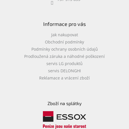
objednávka
antiviru
ESET
Informace pro vás
O
nás
Jak nakupovat
Obchodní podmínky
Realizované
Podmínky ochrany osobních údajů
projekty
Prodloužená záruka a náhodné poškození
Obchodní
servis LG produktů
podmínky
servis DELONGHI
Autorizované
Reklamace a vrácení zboží
servisy
Rozšíření
záruk
a
Zboží na splátky
pojištění
Splátky
ESSOX