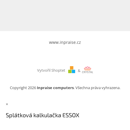
www.inpraise.cz
Gaming
Telefony
a
tablety
www.inpraise.cz
Cyklo
a
sport
Vytvořil Shoptet
&
Dílna
a
zahrada
Copyright 2026
Inpraise computers
. Všechna práva vyhrazena.
Velké
×
spotřebiče
Splátková kalkulačka ESSOX
Počítače
a
notebooky