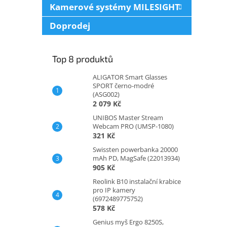
Kamerové systémy MILESIGHT
Doprodej
Top 8 produktů
ALIGATOR Smart Glasses
SPORT černo-modré
(ASG002)
2 079 Kč
UNIBOS Master Stream
Webcam PRO (UMSP-1080)
321 Kč
Swissten powerbanka 20000
mAh PD, MagSafe (22013934)
905 Kč
Reolink B10 instalační krabice
pro IP kamery
(6972489775752)
578 Kč
Genius myš Ergo 8250S,