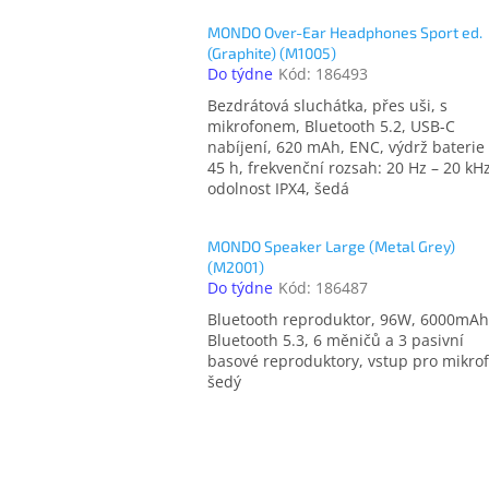
MONDO Over-Ear Headphones Sport ed.
(Graphite) (M1005)
Do týdne
Kód:
186493
Bezdrátová sluchátka, přes uši, s
mikrofonem, Bluetooth 5.2, USB-C
nabíjení, 620 mAh, ENC, výdrž baterie
45 h, frekvenční rozsah: 20 Hz – 20 kHz
odolnost IPX4, šedá
MONDO Speaker Large (Metal Grey)
(M2001)
Do týdne
Kód:
186487
Bluetooth reproduktor, 96W, 6000mAh
Bluetooth 5.3, 6 měničů a 3 pasivní
basové reproduktory, vstup pro mikro
šedý
O
v
l