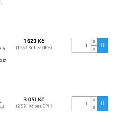
,
1 623 Kč
(1 341 Kč bez DPH)
e a
kHz
3 051 Kč
,
(2 521 Kč bez DPH)
ost