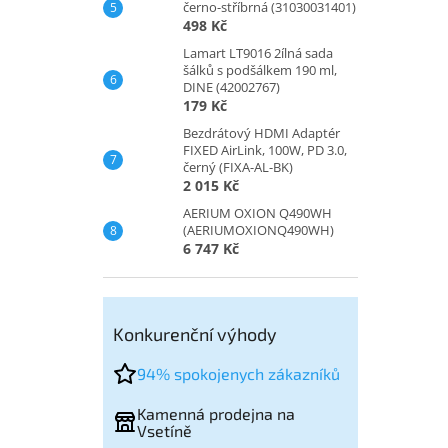
černo-stříbrná (31030031401)
498 Kč
Lamart LT9016 2ílná sada
šálků s podšálkem 190 ml,
DINE (42002767)
179 Kč
Bezdrátový HDMI Adaptér
FIXED AirLink, 100W, PD 3.0,
černý (FIXA-AL-BK)
2 015 Kč
AERIUM OXION Q490WH
(AERIUMOXIONQ490WH)
6 747 Kč
Konkurenční výhody
94% spokojenych zákazníků
Kamenná prodejna na
Vsetíně