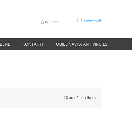
NÁKUPNÍ
Prázdný košík
Přihlášení
KOŠÍK
ÍBENÉ
KONTAKTY
OBJEDNÁVKA ANTIVIRU ESET
O N
12
položek celkem