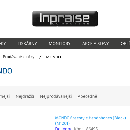
OKY
TISKÁRNY
MONITORY
AKCE A SLEVY
OBL
ů
Prodávané značky
MONDO
NDO
vnější
Nejdražší
Nejprodávanější
Abecedně
MONDO Freestyle Headphones (Black)
(M1201)
Do týdne
Kód:
186495