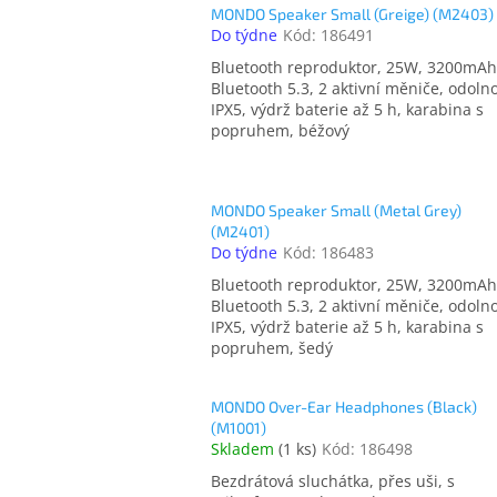
MONDO Speaker Small (Greige) (M2403)
Do týdne
Kód:
186491
Bluetooth reproduktor, 25W, 3200mAh
Bluetooth 5.3, 2 aktivní měniče, odoln
IPX5, výdrž baterie až 5 h, karabina s
popruhem, béžový
MONDO Speaker Small (Metal Grey)
(M2401)
Do týdne
Kód:
186483
Bluetooth reproduktor, 25W, 3200mAh
Bluetooth 5.3, 2 aktivní měniče, odoln
IPX5, výdrž baterie až 5 h, karabina s
popruhem, šedý
MONDO Over-Ear Headphones (Black)
(M1001)
Skladem
(
1 ks
)
Kód:
186498
Bezdrátová sluchátka, přes uši, s