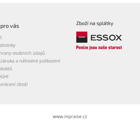
á
d
a
c
Zboží na splátky
í
 pro vás
p
r
t
v
odmínky
k
hrany osobních údajů
y
v
 záruka a náhodné poškození
ý
oduktů
p
NGHI
i
vrácení zboží
s
u
www.inpraise.cz