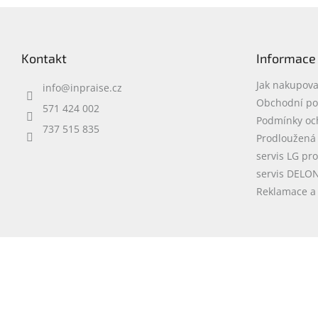
Z
á
p
Kontakt
Informace
a
t
Jak nakupova
info
@
inpraise.cz
í
Obchodní p
571 424 002
Podmínky oc
737 515 835
Prodloužená
servis LG pr
servis DELO
Reklamace a 