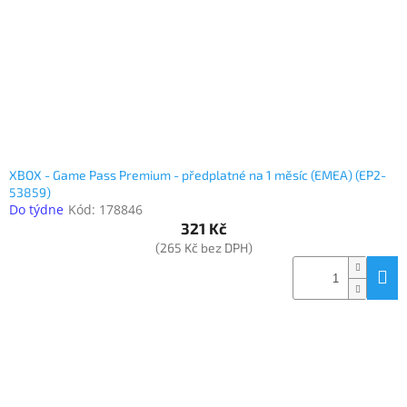
o
k
objednávka
d
t
antiviru
u
ů
ESET
k
t
O
nás
ů
Realizované
projekty
XBOX - Game Pass Premium - předplatné na 1 měsíc (EMEA) (EP2-
53859)
Obchodní
podmínky
Do týdne
Kód:
178846
321 Kč
Autorizované
(265 Kč bez DPH)
servisy
Rozšíření
záruk
a
pojištění
Splátky
ESSOX