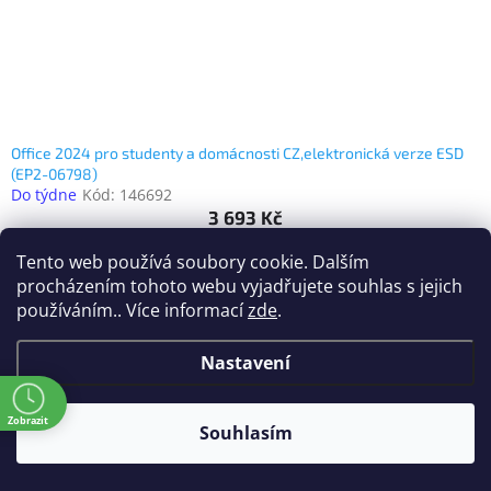
Office 2024 pro studenty a domácnosti CZ,elektronická verze ESD
(EP2-06798)
Do týdne
Kód:
146692
3 693 Kč
(3 052 Kč bez DPH)
Tento web používá soubory cookie. Dalším
procházením tohoto webu vyjadřujete souhlas s jejich
používáním.. Více informací
zde
.
Nastavení
ě
Zobrazit
Souhlasím