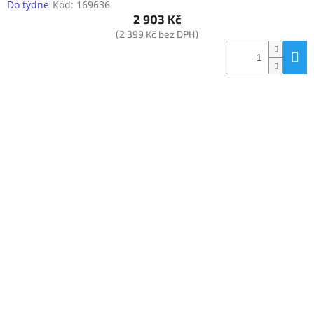
Do týdne
Kód:
169636
2 903 Kč
(2 399 Kč bez DPH)