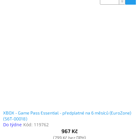
XBOX - Game Pass Essential - předplatné na 6 měsíců (EuroZone)
(S6T-00018)
Do týdne
Kód:
119762
967 Kč
(799 Kč bez DPH)