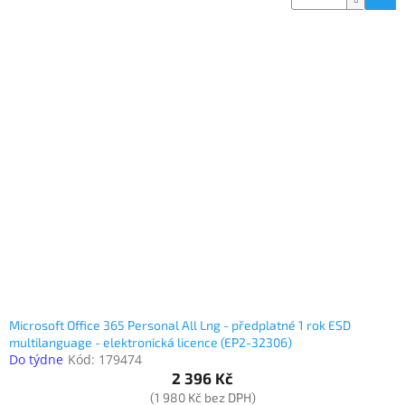
Microsoft Office 365 Personal All Lng - předplatné 1 rok ESD
multilanguage - elektronická licence (EP2-32306)
Do týdne
Kód:
179474
2 396 Kč
(1 980 Kč bez DPH)