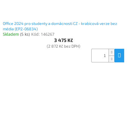
Office 2024 pro studenty a domácnosti CZ - krabicová verze bez
média (EP2-06834)
Skladem
(
5 ks
)
Kód:
146267
3 475 Kč
(2 872 Kč bez DPH)