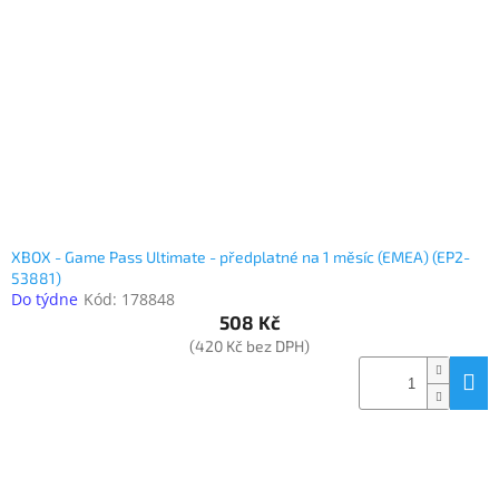
www.inpraise.cz
Gaming
Telefony
a
tablety
Cyklo
a
sport
XBOX - Game Pass Ultimate - předplatné na 1 měsíc (EMEA) (EP2-
53881)
Dílna
Do týdne
Kód:
178848
a
508 Kč
zahrada
(420 Kč bez DPH)
Velké
spotřebiče
Počítače
a
notebooky