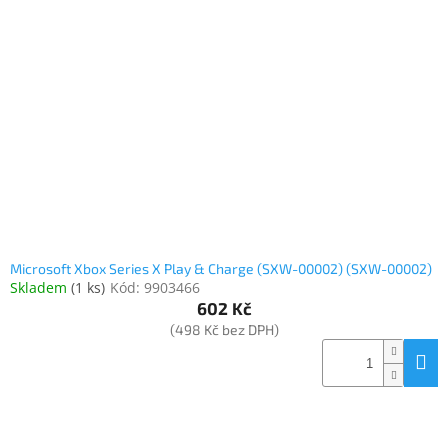
Elektronika
Domácnost
%
Black
Friday
VÝPRODEJ
Microsoft Xbox Series X Play & Charge (SXW-00002) (SXW-00002)
Skladem
(
1 ks
)
Kód:
9903466
Akční
602 Kč
zboží
(498 Kč bez DPH)
TONERY
A
CARTRIDGE
OEM
Sestavy
počítačů