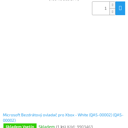
Microsoft Bezdrátový ovladač pro Xbox - White (QAS-00002) (QAS-
00002)
Skladem
(
1 ks
)
Kód:
9903463
Skladem Vsetín