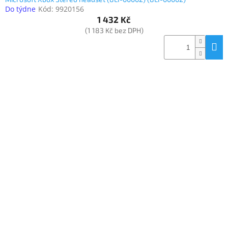
Do týdne
Kód:
9920156
1 432 Kč
(1 183 Kč bez DPH)