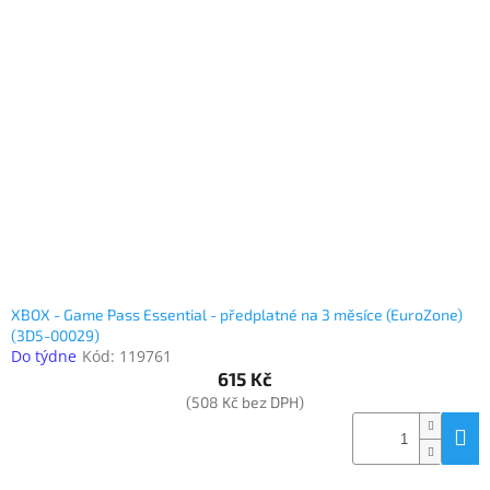
Inpraise
Kamerové
systémy
MILESIGHT
Doprodej
Přihlášení
XBOX - Game Pass Essential - předplatné na 3 měsíce (EuroZone)
(3D5-00029)
Do týdne
Kód:
119761
615 Kč
(508 Kč bez DPH)