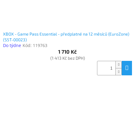
XBOX - Game Pass Essential - předplatné na 12 měsíců (EuroZone)
(S5T-00023)
Do týdne
Kód:
119763
1 710 Kč
(1 413 Kč bez DPH)