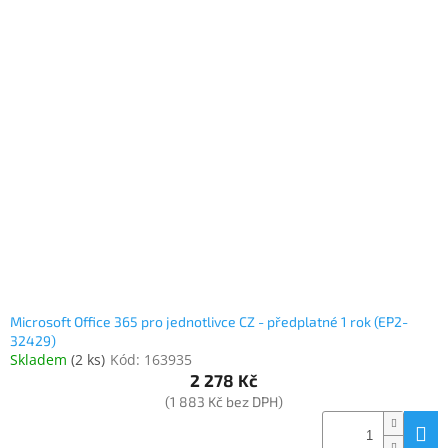
Microsoft Office 365 pro jednotlivce CZ - předplatné 1 rok (EP2-
32429)
Skladem
(
2 ks
)
Kód:
163935
2 278 Kč
(1 883 Kč bez DPH)