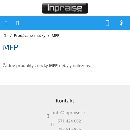
Přejít
na
obsah
NÁKUP
KOŠÍK
Domů
/
Prodávané značky
/
MFP
Počítače
MFP
Počítače
Inpraise
Notebooky
Žádné produkty značky
MFP
nebyly nalezeny...
Tiskárny
Monitory
Z
á
Akce
Kontakt
p
a
slevy
a
info
@
inpraise.cz
t
Oblíbené
í
571 424 002
737 515 835
Kontakty