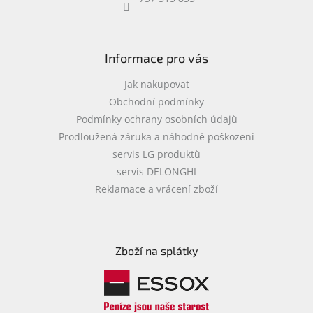
objednávka
antiviru
ESET
Informace pro vás
O
nás
Jak nakupovat
Obchodní podmínky
Realizované
Podmínky ochrany osobních údajů
projekty
Prodloužená záruka a náhodné poškození
Obchodní
servis LG produktů
podmínky
servis DELONGHI
Autorizované
Reklamace a vrácení zboží
servisy
Rozšíření
záruk
a
Zboží na splátky
pojištění
Splátky
ESSOX