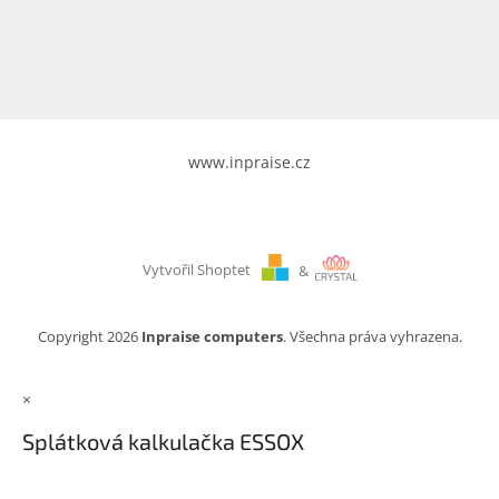
www.inpraise.cz
Gaming
Telefony
a
tablety
www.inpraise.cz
Cyklo
a
sport
Vytvořil Shoptet
&
Dílna
a
zahrada
Copyright 2026
Inpraise computers
. Všechna práva vyhrazena.
Velké
×
spotřebiče
Splátková kalkulačka ESSOX
Počítače
a
notebooky