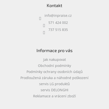
á
www.inpraise.cz
c
Kontakt
p
í
a
p
Gaming
info
@
inpraise.cz
t
r
í
v
571 424 002
Telefony
k
a
737 515 835
y
tablety
v
ý
p
Cyklo
a
i
Informace pro vás
sport
s
u
Jak nakupovat
Dílna
Obchodní podmínky
a
Podmínky ochrany osobních údajů
zahrada
Prodloužená záruka a náhodné poškození
servis LG produktů
Velké
spotřebiče
servis DELONGHI
Reklamace a vrácení zboží
Počítače
a
notebooky