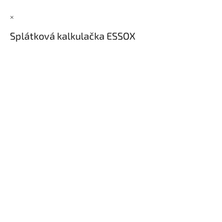
Inpraise
×
Kamerové
systémy
Splátková kalkulačka ESSOX
MILESIGHT
Doprodej
Přihlášení