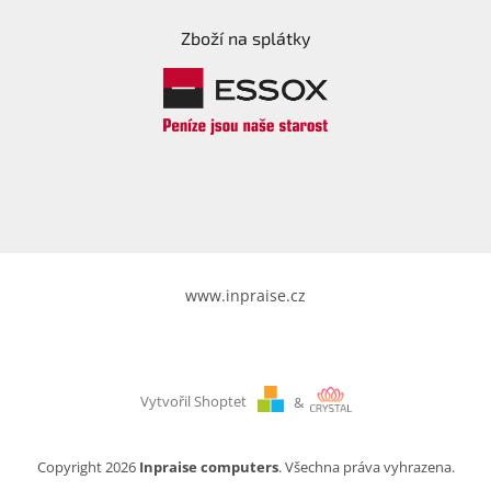
Zboží na splátky
Elektronika
Domácnost
%
Black
Friday
VÝPRODEJ
www.inpraise.cz
Akční
zboží
TONERY
A
Vytvořil Shoptet
&
CARTRIDGE
OEM
Copyright 2026
Inpraise computers
. Všechna práva vyhrazena.
Sestavy
počítačů