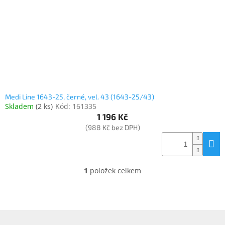
o
k
objednávka
d
t
antiviru
u
ů
ESET
k
t
O
nás
ů
Realizované
projekty
Medi Line 1643-25, černé, vel. 43 (1643-25/43)
Skladem
(
2 ks
)
Kód:
161335
Obchodní
podmínky
1 196 Kč
(988 Kč bez DPH)
Autorizované
servisy
Rozšíření
záruk
1
položek celkem
O
a
pojištění
v
l
á
Splátky
ESSOX
d
Z
a