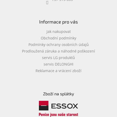
objednávka
antiviru
ESET
Informace pro vás
O
nás
Jak nakupovat
Obchodní podmínky
Realizované
Podmínky ochrany osobních údajů
projekty
Prodloužená záruka a náhodné poškození
Obchodní
servis LG produktů
podmínky
servis DELONGHI
Autorizované
Reklamace a vrácení zboží
servisy
Rozšíření
záruk
a
Zboží na splátky
pojištění
Splátky
ESSOX