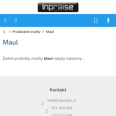
Přejít
na
obsah
NÁKUP
KOŠÍK
Domů
/
Prodávané značky
/
Maul
Počítače
Maul
Počítače
Inpraise
Notebooky
Žádné produkty značky
Maul
nebyly nalezeny...
Tiskárny
Monitory
Z
á
Akce
Kontakt
p
a
slevy
a
info
@
inpraise.cz
t
Oblíbené
í
571 424 002
737 515 835
Kontakty