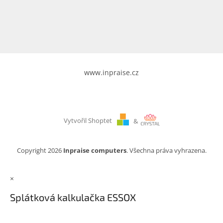
www.inpraise.cz
Gaming
Telefony
a
tablety
www.inpraise.cz
Cyklo
a
sport
Vytvořil Shoptet
&
Dílna
a
zahrada
Copyright 2026
Inpraise computers
. Všechna práva vyhrazena.
Velké
×
spotřebiče
Splátková kalkulačka ESSOX
Počítače
a
notebooky