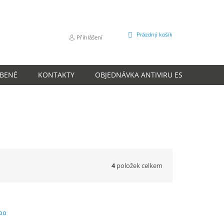
NÁKUPNÍ
Prázdný košík
Přihlášení
KOŠÍK
ÍBENÉ
KONTAKTY
OBJEDNÁVKA ANTIVIRU ESET
O N
4
položek celkem
oo