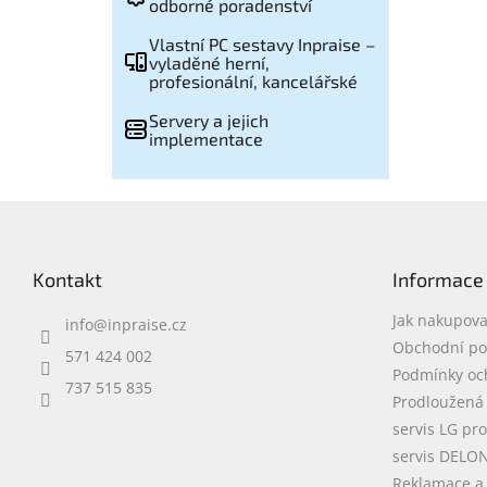
odborné poradenství
Vlastní PC sestavy Inpraise –
vyladěné herní,
profesionální, kancelářské
Servery a jejich
implementace
Z
á
p
Kontakt
Informace
a
t
Jak nakupova
info
@
inpraise.cz
í
Obchodní p
571 424 002
Podmínky oc
737 515 835
Prodloužená
servis LG pr
servis DELO
Reklamace a 