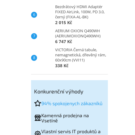
Bezdrátový HDMI Adaptér
FIXED AirLink, 100W, PD 3.0,
černý (FIXA-AL-BK)
2 015 Kč
AERIUM OXION Q490WH
(AERIUMOXIONQ490WH)
6 747 Kč
VICTORIA Černá tabule,
nemagnetická, dřevěný rám,
60x90cm (VVI11)
338 Kč
Konkurenční výhody
94% spokojenych zákazníků
Kamenná prodejna na
Vsetíně
Vlastní servis IT produktů a