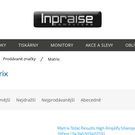
OKY
TISKÁRNY
MONITORY
AKCE A SLEVY
OBL
ů
Prodávané značky
Matrix
rix
vnější
Nejdražší
Nejprodávanější
Abecedně
Matrix Total Results High Amplify Shamp
300ml (3474630740259)