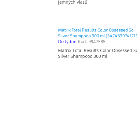
jemných vlasů
Matrix Total Results Color Obsessed So
Silver Shampooo 300 ml (347463074171
Do týdne
Kód:
9947585
Matrix Total Results Color Obsessed S
Silver Shampooo 300 ml
O
v
l
á
d
a
c
í
p
r
v