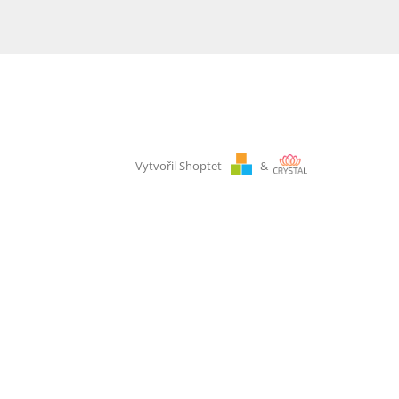
Vytvořil Shoptet
&