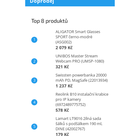
Doprodej
Top 8 produktů
ALIGATOR Smart Glasses
SPORT černo-modré
(ASG002)
2 079 Kč
UNIBOS Master Stream
Webcam PRO (UMSP-1080)
321 Kč
Swissten powerbanka 20000
mAh PD, MagSafe (22013934)
1 237 Kč
Reolink B10 instalační krabice
pro IP kamery
(6972489775752)
578 Kč
Lamart LT9016 2ílná sada
šálků s podšálkem 190 ml,
DINE (42002767)
179 Kč