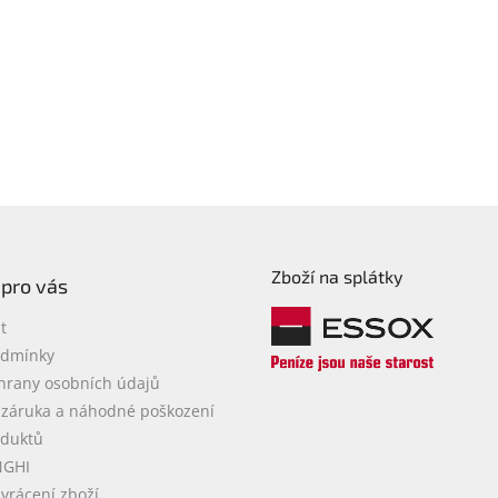
Zboží na splátky
 pro vás
t
odmínky
hrany osobních údajů
 záruka a náhodné poškození
oduktů
NGHI
vrácení zboží