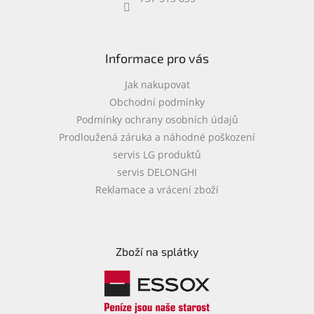
objednávka
antiviru
ESET
Informace pro vás
O
nás
Jak nakupovat
Obchodní podmínky
Realizované
Podmínky ochrany osobních údajů
projekty
Prodloužená záruka a náhodné poškození
Obchodní
servis LG produktů
podmínky
servis DELONGHI
Autorizované
Reklamace a vrácení zboží
servisy
Rozšíření
záruk
a
Zboží na splátky
pojištění
Splátky
ESSOX