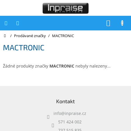
Přejít
na
obsah
NÁKUP
KOŠÍK
Domů
/
Prodávané značky
/
MACTRONIC
Počítače
MACTRONIC
Počítače
Inpraise
Notebooky
Žádné produkty značky
MACTRONIC
nebyly nalezeny...
Tiskárny
Monitory
Z
á
Akce
Kontakt
p
a
slevy
a
info
@
inpraise.cz
t
Oblíbené
í
571 424 002
737 515 835
Kontakty