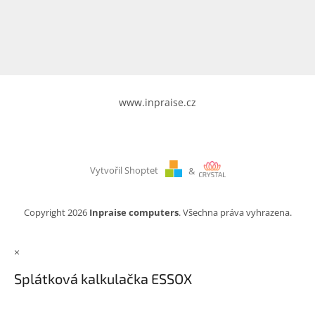
www.inpraise.cz
Gaming
Telefony
a
tablety
www.inpraise.cz
Cyklo
a
sport
Vytvořil Shoptet
&
Dílna
a
zahrada
Copyright 2026
Inpraise computers
. Všechna práva vyhrazena.
Velké
×
spotřebiče
Splátková kalkulačka ESSOX
Počítače
a
notebooky