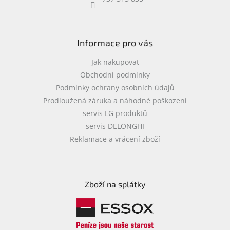
objednávka
antiviru
ESET
Informace pro vás
O
nás
Jak nakupovat
Obchodní podmínky
Realizované
Podmínky ochrany osobních údajů
projekty
Prodloužená záruka a náhodné poškození
Obchodní
servis LG produktů
podmínky
servis DELONGHI
Autorizované
Reklamace a vrácení zboží
servisy
Rozšíření
záruk
a
Zboží na splátky
pojištění
Splátky
ESSOX