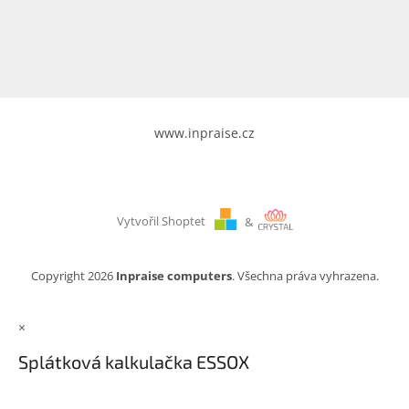
www.inpraise.cz
Gaming
Telefony
a
tablety
www.inpraise.cz
Cyklo
a
sport
Vytvořil Shoptet
&
Dílna
a
zahrada
Copyright 2026
Inpraise computers
. Všechna práva vyhrazena.
Velké
×
spotřebiče
Splátková kalkulačka ESSOX
Počítače
a
notebooky