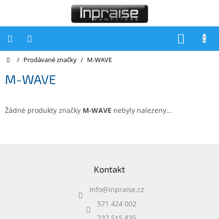
Přejít
na
obsah
NÁKUP
KOŠÍK
Domů
/
Prodávané značky
/
M-WAVE
Počítače
M-WAVE
Počítače
Inpraise
Notebooky
Žádné produkty značky
M-WAVE
nebyly nalezeny...
Tiskárny
Monitory
Z
á
Akce
Kontakt
p
a
slevy
a
info
@
inpraise.cz
t
Oblíbené
í
571 424 002
737 515 835
Kontakty