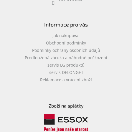
objednávka
antiviru
ESET
Informace pro vás
O
nás
Jak nakupovat
Obchodní podmínky
Realizované
Podmínky ochrany osobních údajů
projekty
Prodloužená záruka a náhodné poškození
Obchodní
servis LG produktů
podmínky
servis DELONGHI
Autorizované
Reklamace a vrácení zboží
servisy
Rozšíření
záruk
a
Zboží na splátky
pojištění
Splátky
ESSOX