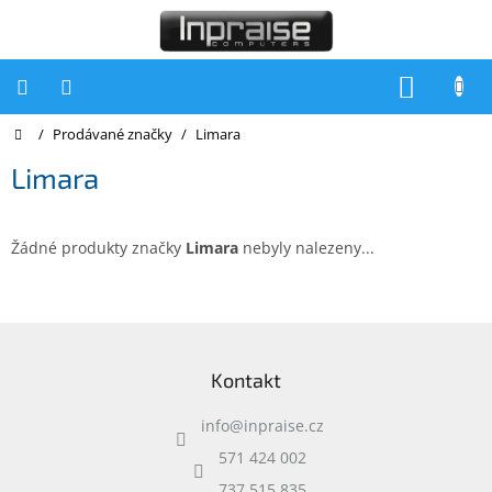
Přejít
na
obsah
NÁKUP
KOŠÍK
Domů
/
Prodávané značky
/
Limara
Počítače
Limara
Počítače
Inpraise
Notebooky
Žádné produkty značky
Limara
nebyly nalezeny...
Tiskárny
Monitory
Z
á
Akce
Kontakt
p
a
slevy
a
info
@
inpraise.cz
t
Oblíbené
í
571 424 002
737 515 835
Kontakty