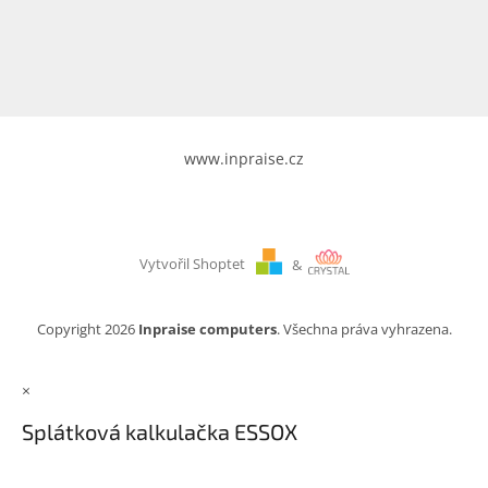
www.inpraise.cz
Gaming
Telefony
a
tablety
www.inpraise.cz
Cyklo
a
sport
Vytvořil Shoptet
&
Dílna
a
zahrada
Copyright 2026
Inpraise computers
. Všechna práva vyhrazena.
Velké
×
spotřebiče
Splátková kalkulačka ESSOX
Počítače
a
notebooky