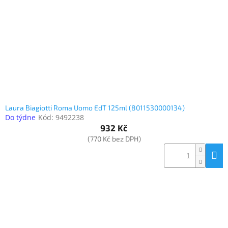
www.inpraise.cz
Gaming
Telefony
a
tablety
Cyklo
a
Laura Biagiotti Roma Uomo EdT 125ml (8011530000134)
sport
Do týdne
Kód:
9492238
932 Kč
Dílna
(770 Kč bez DPH)
a
zahrada
Velké
spotřebiče
Počítače
a
notebooky