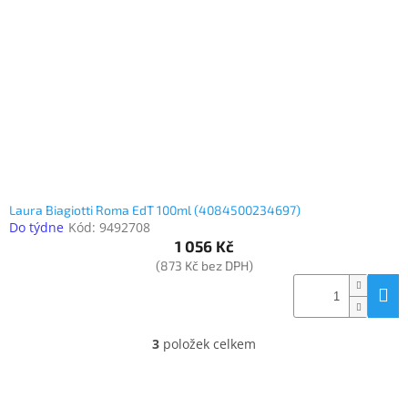
Elektronika
Domácnost
%
Black
Friday
Laura Biagiotti Roma EdT 100ml (4084500234697)
VÝPRODEJ
Do týdne
Kód:
9492708
1 056 Kč
(873 Kč bez DPH)
Akční
zboží
TONERY
A
3
položek celkem
CARTRIDGE
O
OEM
v
l
Sestavy
á
počítačů