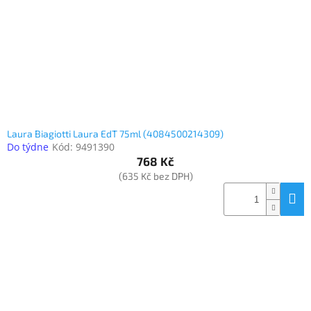
o
k
objednávka
d
t
antiviru
u
ů
ESET
k
t
O
nás
ů
Realizované
projekty
Laura Biagiotti Laura EdT 75ml (4084500214309)
Do týdne
Kód:
9491390
Obchodní
podmínky
768 Kč
(635 Kč bez DPH)
Autorizované
servisy
Rozšíření
záruk
a
pojištění
Splátky
ESSOX