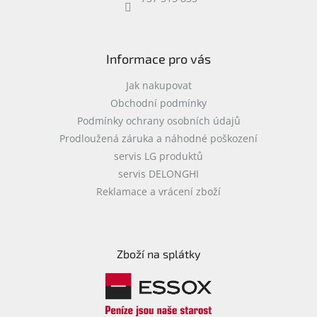
objednávka
antiviru
ESET
Informace pro vás
O
nás
Jak nakupovat
Obchodní podmínky
Realizované
Podmínky ochrany osobních údajů
projekty
Prodloužená záruka a náhodné poškození
Obchodní
servis LG produktů
podmínky
servis DELONGHI
Autorizované
Reklamace a vrácení zboží
servisy
Rozšíření
záruk
a
Zboží na splátky
pojištění
Splátky
ESSOX