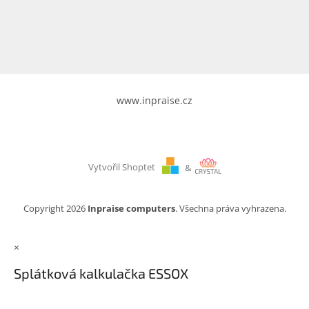
www.inpraise.cz
Gaming
Telefony
a
tablety
www.inpraise.cz
Cyklo
a
sport
Vytvořil Shoptet
&
Dílna
a
zahrada
Copyright 2026
Inpraise computers
. Všechna práva vyhrazena.
Velké
×
spotřebiče
Splátková kalkulačka ESSOX
Počítače
a
notebooky