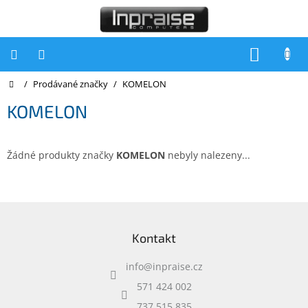
Přejít
na
obsah
NÁKUP
KOŠÍK
Domů
/
Prodávané značky
/
KOMELON
Počítače
KOMELON
Počítače
Inpraise
Notebooky
Žádné produkty značky
KOMELON
nebyly nalezeny...
Tiskárny
Monitory
Z
á
Akce
Kontakt
p
a
slevy
a
info
@
inpraise.cz
t
Oblíbené
í
571 424 002
737 515 835
Kontakty