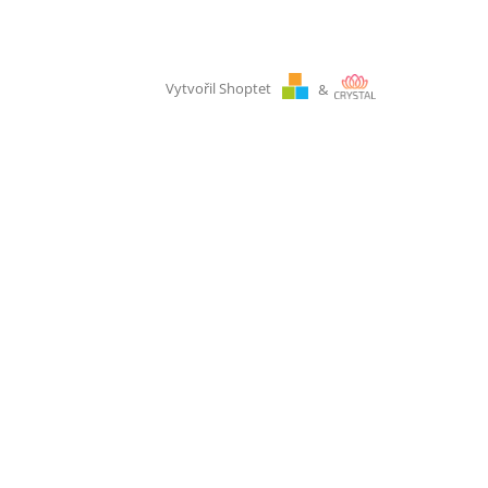
Vytvořil Shoptet
&