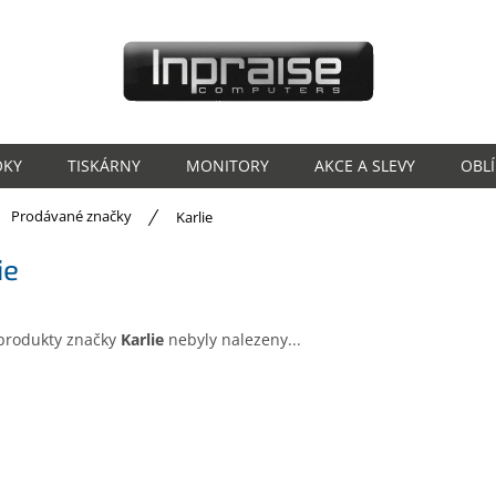
OKY
TISKÁRNY
MONITORY
AKCE A SLEVY
OBL
ů
Prodávané značky
Karlie
ie
produkty značky
Karlie
nebyly nalezeny...