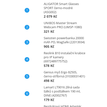
ALIGATOR Smart Glasses
SPORT černo-modré
(ASG002)
2 079 Kč
UNIBOS Master Stream
Webcam PRO (UMSP-1080)
321 Kč
Swissten powerbanka 20000
mAh PD, MagSafe (22013934)
905 Kč
Reolink B10 instalační krabice
pro IP kamery
(6972489775752)
578 Kč
Genius myš Ergo 8250S,
černo-stříbrná (31030031401)
498 Kč
Lamart LT9016 2ílná sada
šálků s podšálkem 190 ml,
DINE (42002767)
179 Kč
Bezdrátový HDMI Adaptér