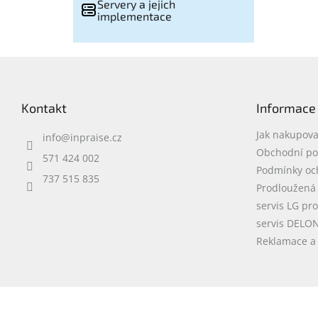
Servery a jejich
implementace
Z
á
p
Kontakt
Informace
a
t
Jak nakupova
info
@
inpraise.cz
í
Obchodní p
571 424 002
Podmínky oc
737 515 835
Prodloužená
servis LG pr
servis DELO
Reklamace a 