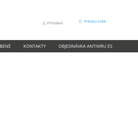
NÁKUPNÍ
Prázdný košík
Přihlášení
KOŠÍK
ÍBENÉ
KONTAKTY
OBJEDNÁVKA ANTIVIRU ESET
O N