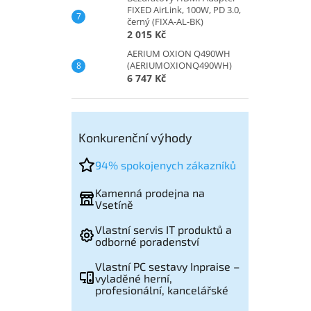
FIXED AirLink, 100W, PD 3.0,
černý (FIXA-AL-BK)
2 015 Kč
AERIUM OXION Q490WH
(AERIUMOXIONQ490WH)
6 747 Kč
Konkurenční výhody
94% spokojenych zákazníků
Kamenná prodejna na
Vsetíně
Vlastní servis IT produktů a
odborné poradenství
Vlastní PC sestavy Inpraise –
vyladěné herní,
profesionální, kancelářské