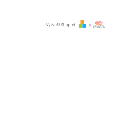
Vytvořil Shoptet
&