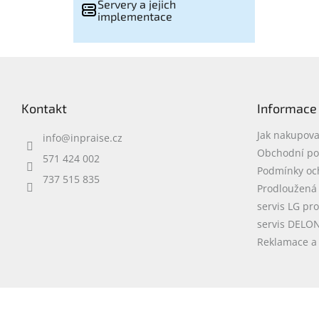
Servery a jejich
implementace
Z
á
p
Kontakt
Informace
a
t
Jak nakupova
info
@
inpraise.cz
í
Obchodní p
571 424 002
Podmínky oc
737 515 835
Prodloužená
servis LG pr
servis DELO
Reklamace a 