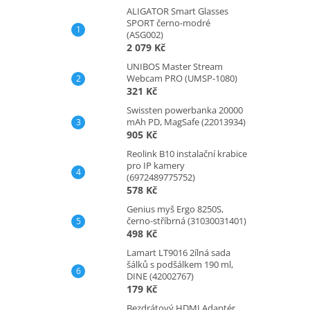
ALIGATOR Smart Glasses
SPORT černo-modré
(ASG002)
2 079 Kč
UNIBOS Master Stream
Webcam PRO (UMSP-1080)
321 Kč
Swissten powerbanka 20000
mAh PD, MagSafe (22013934)
905 Kč
Reolink B10 instalační krabice
pro IP kamery
(6972489775752)
578 Kč
Genius myš Ergo 8250S,
černo-stříbrná (31030031401)
498 Kč
Lamart LT9016 2ílná sada
šálků s podšálkem 190 ml,
DINE (42002767)
179 Kč
Bezdrátový HDMI Adaptér