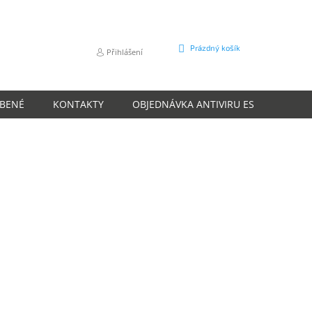
NÁKUPNÍ
Prázdný košík
Přihlášení
KOŠÍK
ÍBENÉ
KONTAKTY
OBJEDNÁVKA ANTIVIRU ESET
O N