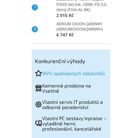
FIXED AirLink, 100W, PD 3.0,
černý (FIXA-AL-BK)
2 015 Kč
AERIUM OXION Q490WH
(AERIUMOXIONQ490WH)
6 747 Kč
Konkurenční výhody
94% spokojenych zákazníků
Kamenná prodejna na
Vsetíně
Vlastní servis IT produktů a
odborné poradenství
Vlastní PC sestavy Inpraise –
vyladěné herní,
profesionální, kancelářské