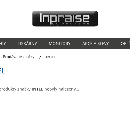
OKY
TISKÁRNY
MONITORY
AKCE A SLEVY
OBL
ů
Prodávané značky
INTEL
EL
produkty značky
INTEL
nebyly nalezeny...