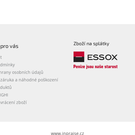
Zboží na splátky
 pro vás
t
odmínky
hrany osobních údajů
 záruka a náhodné poškození
oduktů
NGHI
vrácení zboží
www.inpraise.cz