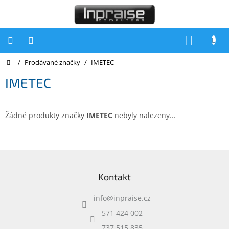
Přejít
na
obsah
NÁKUP
KOŠÍK
Domů
/
Prodávané značky
/
IMETEC
Počítače
IMETEC
Počítače
Inpraise
Notebooky
Žádné produkty značky
IMETEC
nebyly nalezeny...
Tiskárny
Monitory
Z
á
Akce
Kontakt
p
a
slevy
a
info
@
inpraise.cz
t
Oblíbené
í
571 424 002
737 515 835
Kontakty