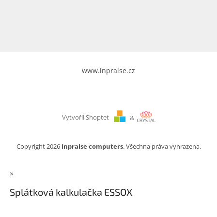
www.inpraise.cz
Gaming
Telefony
a
tablety
www.inpraise.cz
Cyklo
a
sport
Vytvořil Shoptet
&
Dílna
a
zahrada
Copyright 2026
Inpraise computers
. Všechna práva vyhrazena.
Velké
×
spotřebiče
Splátková kalkulačka ESSOX
Počítače
a
notebooky