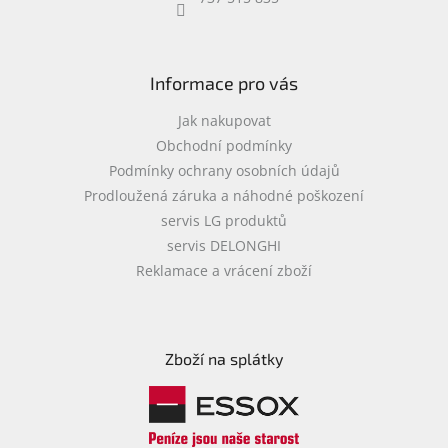
objednávka
antiviru
ESET
Informace pro vás
O
nás
Jak nakupovat
Obchodní podmínky
Realizované
Podmínky ochrany osobních údajů
projekty
Prodloužená záruka a náhodné poškození
Obchodní
servis LG produktů
podmínky
servis DELONGHI
Autorizované
Reklamace a vrácení zboží
servisy
Rozšíření
záruk
a
Zboží na splátky
pojištění
Splátky
ESSOX