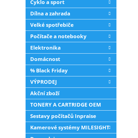
Cyklo a sport
i
r
n
s
o
e
Dílna a zahrada
p
d
l
r
u
Velké spotřebiče
o
k
Počítače a notebooky
d
t
u
ů
Elektronika
k
t
Domácnost
ů
% Black Friday
VÝPRODEJ
Akční zboží
TONERY A CARTRIDGE OEM
Sestavy počítačů Inpraise
Kamerové systémy MILESIGHT