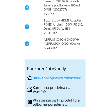
Lamart LT9016 2ílná sada
šálků s podšálkem 190 ml,
DINE (42002767)
179 Kč
Bezdrátový HDMI Adaptér
FIXED AirLink, 100W, PD 3.0,
černý (FIXA-AL-BK)
2 015 Kč
AERIUM OXION Q490WH
(AERIUMOXIONQ490WH)
6 747 Kč
Konkurenční výhody
94% spokojenych zákazníků
Kamenná prodejna na
Vsetíně
Vlastní servis IT produktů a
odborné poradenství