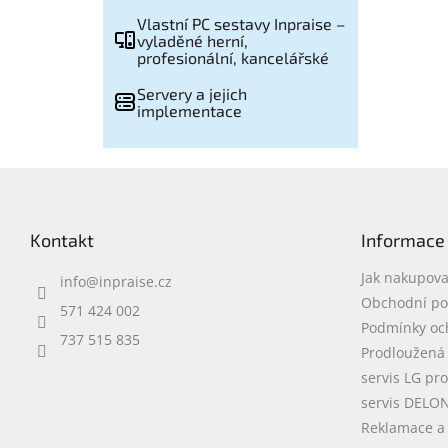
Vlastní PC sestavy Inpraise –
vyladěné herní,
profesionální, kancelářské
Servery a jejich
implementace
Z
á
p
Kontakt
Informace
a
t
Jak nakupova
info
@
inpraise.cz
í
Obchodní p
571 424 002
Podmínky oc
737 515 835
Prodloužená
servis LG pr
servis DELO
Reklamace a 