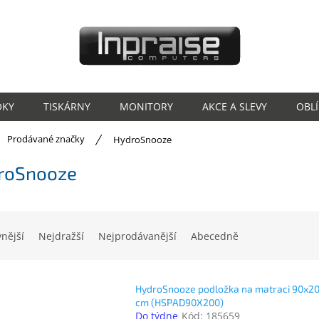
OKY
TISKÁRNY
MONITORY
AKCE A SLEVY
OBL
ů
Prodávané značky
HydroSnooze
roSnooze
vnější
Nejdražší
Nejprodávanější
Abecedně
HydroSnooze podložka na matraci 90x2
cm (HSPAD90X200)
Do týdne
Kód:
185659