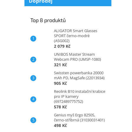
Doprodej
Top 8 produktů
ALIGATOR Smart Glasses
SPORT černo-modré
(ASG002)
2 079 Kč
UNIBOS Master Stream
Webcam PRO (UMSP-1080)
321 Kč
Swissten powerbanka 20000
mAh PD, MagSafe (22013934)
905 Kč
Reolink B10 instalační krabice
pro IP kamery
(6972489775752)
578 Kč
Genius myš Ergo 8250S,
černo-stříbrná (31030031401)
498 Kč