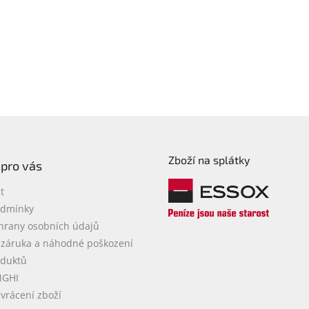
Zboží na splátky
 pro vás
t
odmínky
hrany osobních údajů
 záruka a náhodné poškození
oduktů
NGHI
vrácení zboží