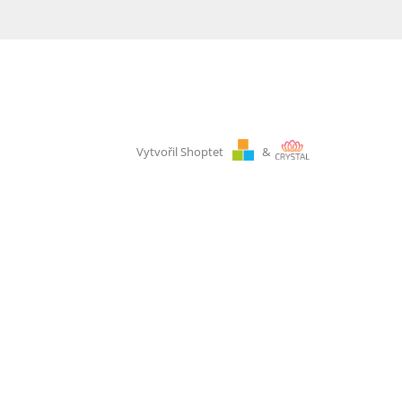
Vytvořil Shoptet
&