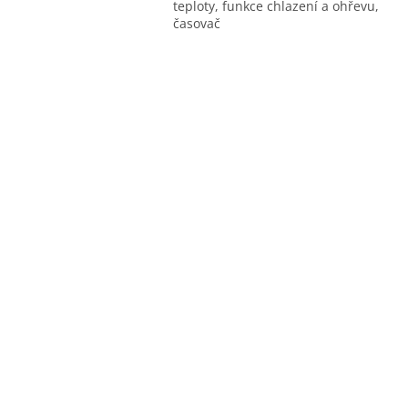
teploty, funkce chlazení a ohřevu,
časovač
O
v
l
á
d
a
c
í
p
r
v
k
y
v
ý
p
i
s
u