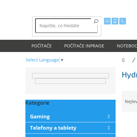
Přejít
na
obsah
POČÍTAČE
POČÍTAČE INPRAISE
NOTEBO
Select Language
▼
Dom
P
Hyd
o
s
t
Ř
r
a
a
Nejle
Kategorie
Přeskočit
z
n
kategorie
e
n
Gaming
V
n
í
ý
í
Telefony a tablety
p
p
p
a