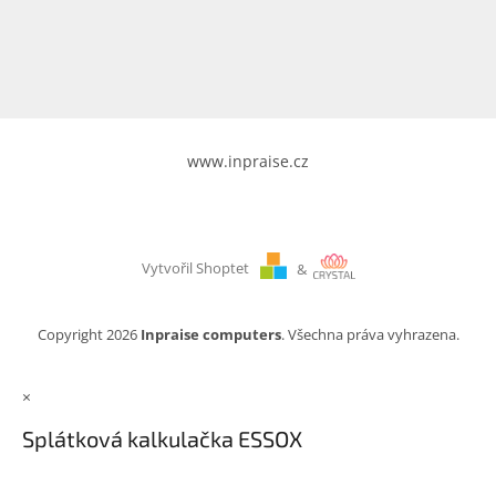
www.inpraise.cz
Gaming
Telefony
a
tablety
www.inpraise.cz
Cyklo
a
sport
Vytvořil Shoptet
&
Dílna
a
zahrada
Copyright 2026
Inpraise computers
. Všechna práva vyhrazena.
Velké
×
spotřebiče
Splátková kalkulačka ESSOX
Počítače
a
notebooky