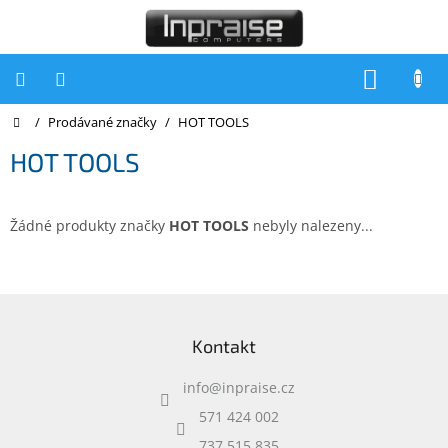
Přejít
na
obsah
NÁKUP
KOŠÍK
Domů
/
Prodávané značky
/
HOT TOOLS
Počítače
HOT TOOLS
Počítače
Inpraise
Notebooky
Žádné produkty značky
HOT TOOLS
nebyly nalezeny...
Tiskárny
Monitory
Z
á
Akce
Kontakt
p
a
slevy
a
info
@
inpraise.cz
t
Oblíbené
í
571 424 002
737 515 835
Kontakty