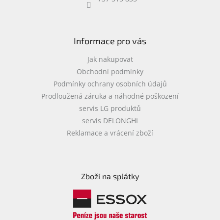
objednávka
antiviru
ESET
Informace pro vás
O
nás
Jak nakupovat
Obchodní podmínky
Realizované
Podmínky ochrany osobních údajů
projekty
Prodloužená záruka a náhodné poškození
Obchodní
servis LG produktů
podmínky
servis DELONGHI
Autorizované
Reklamace a vrácení zboží
servisy
Rozšíření
záruk
a
Zboží na splátky
pojištění
Splátky
ESSOX