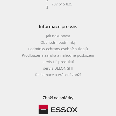
k
737 515 835
y
v
ý
p
i
Informace pro vás
s
u
Jak nakupovat
Obchodní podmínky
Podmínky ochrany osobních údajů
Prodloužená záruka a náhodné poškození
servis LG produktů
servis DELONGHI
Reklamace a vrácení zboží
Zboží na splátky