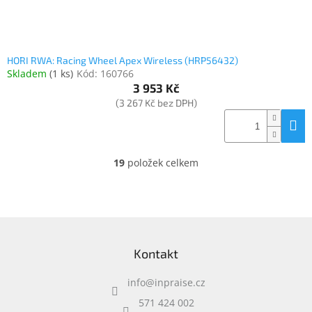
HORI RWA: Racing Wheel Apex Wireless (HRP56432)
Skladem
(
1 ks
)
Kód:
160766
3 953 Kč
(3 267 Kč bez DPH)
19
položek celkem
O
v
l
á
d
Z
a
á
c
Kontakt
p
í
a
p
info
@
inpraise.cz
t
r
í
v
571 424 002