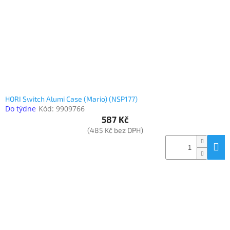
o
k
objednávka
d
t
antiviru
u
ů
ESET
k
t
O
nás
ů
Realizované
projekty
HORI Switch Alumi Case (Mario) (NSP177)
Do týdne
Kód:
9909766
Obchodní
podmínky
587 Kč
(485 Kč bez DPH)
Autorizované
servisy
Rozšíření
záruk
a
pojištění
Splátky
ESSOX