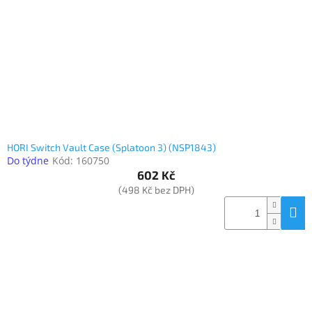
www.inpraise.cz
Gaming
Telefony
a
tablety
Cyklo
a
HORI Switch Vault Case (Splatoon 3) (NSP1843)
sport
Do týdne
Kód:
160750
602 Kč
Dílna
(498 Kč bez DPH)
a
zahrada
Velké
spotřebiče
Počítače
a
notebooky