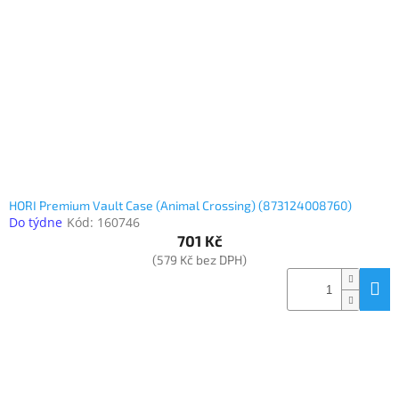
Elektronika
Domácnost
%
Black
Friday
HORI Premium Vault Case (Animal Crossing) (873124008760)
VÝPRODEJ
Do týdne
Kód:
160746
701 Kč
(579 Kč bez DPH)
Akční
zboží
TONERY
A
CARTRIDGE
OEM
Sestavy
počítačů