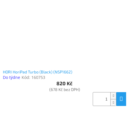
Inpraise
Kamerové
systémy
MILESIGHT
Doprodej
Přihlášení
HORI HoriPad Turbo (Black) (NSP1662)
Do týdne
Kód:
160753
820 Kč
(678 Kč bez DPH)