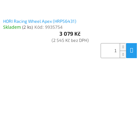
HORI Racing Wheel Apex (HRP56431)
Skladem
(
2 ks
)
Kód:
9935754
3 079 Kč
(2 545 Kč bez DPH)