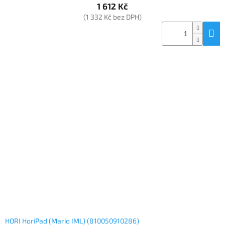
1 612 Kč
(1 332 Kč bez DPH)
HORI HoriPad (Mario IML) (810050910286)