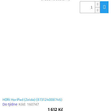
HORI HoriPad (Zelda) (873124008746)
Do týdne
Kód:
160747
1 612 Kč