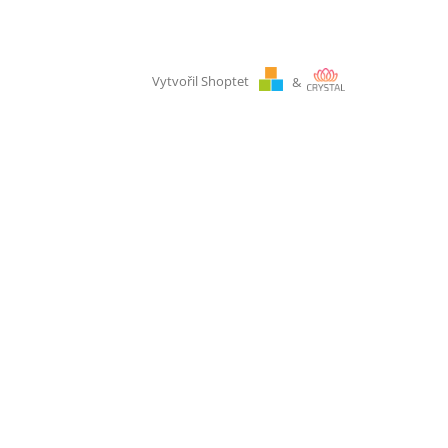
Vytvořil Shoptet
&