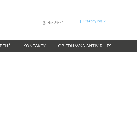
NÁKUPNÍ
Prázdný košík
Přihlášení
KOŠÍK
ÍBENÉ
KONTAKTY
OBJEDNÁVKA ANTIVIRU ESET
O N