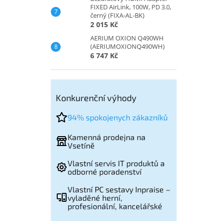
FIXED AirLink, 100W, PD 3.0,
černý (FIXA-AL-BK)
2 015 Kč
AERIUM OXION Q490WH
(AERIUMOXIONQ490WH)
6 747 Kč
Konkurenční výhody
94% spokojenych zákazníků
Kamenná prodejna na
Vsetíně
Vlastní servis IT produktů a
odborné poradenství
Vlastní PC sestavy Inpraise –
vyladěné herní,
profesionální, kancelářské