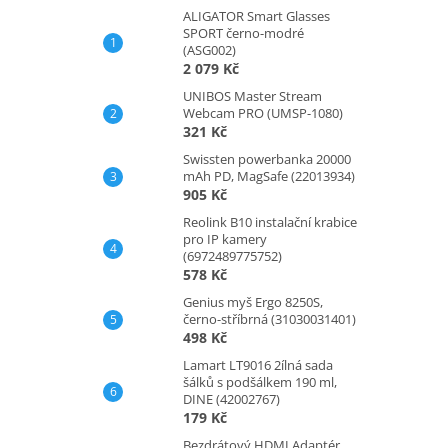
ALIGATOR Smart Glasses
SPORT černo-modré
(ASG002)
2 079 Kč
UNIBOS Master Stream
Webcam PRO (UMSP-1080)
321 Kč
Swissten powerbanka 20000
mAh PD, MagSafe (22013934)
905 Kč
Reolink B10 instalační krabice
pro IP kamery
(6972489775752)
578 Kč
Genius myš Ergo 8250S,
černo-stříbrná (31030031401)
498 Kč
Lamart LT9016 2ílná sada
šálků s podšálkem 190 ml,
DINE (42002767)
179 Kč
Bezdrátový HDMI Adaptér