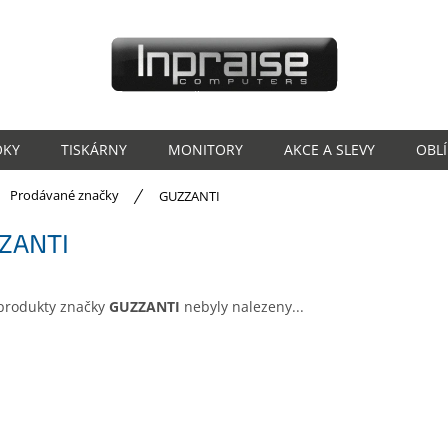
OKY
TISKÁRNY
MONITORY
AKCE A SLEVY
OBL
ů
Prodávané značky
GUZZANTI
ZANTI
produkty značky
GUZZANTI
nebyly nalezeny...