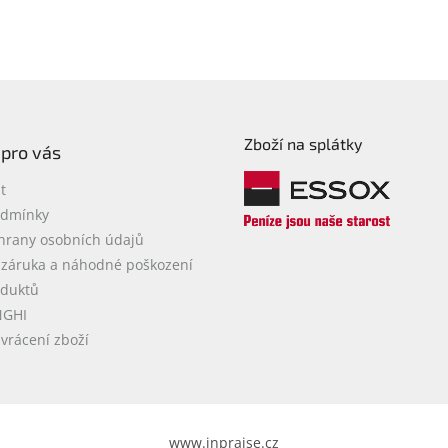
Zboží na splátky
 pro vás
t
odmínky
hrany osobních údajů
 záruka a náhodné poškození
oduktů
NGHI
vrácení zboží
www.inpraise.cz