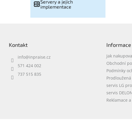
Servery a jejich
implementace
Z
á
p
Kontakt
Informace
a
t
Jak nakupova
info
@
inpraise.cz
í
Obchodní p
571 424 002
Podmínky oc
737 515 835
Prodloužená
servis LG pr
servis DELO
Reklamace a 