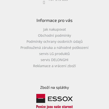
objednávka
antiviru
ESET
Informace pro vás
O
nás
Jak nakupovat
Obchodní podmínky
Realizované
Podmínky ochrany osobních údajů
projekty
Prodloužená záruka a náhodné poškození
Obchodní
servis LG produktů
podmínky
servis DELONGHI
Autorizované
Reklamace a vrácení zboží
servisy
Rozšíření
záruk
a
Zboží na splátky
pojištění
Splátky
ESSOX