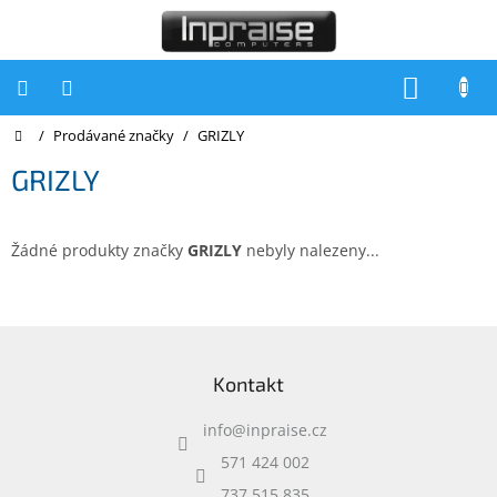
Přejít
na
obsah
NÁKUP
KOŠÍK
Domů
/
Prodávané značky
/
GRIZLY
Počítače
GRIZLY
Počítače
Inpraise
Notebooky
Žádné produkty značky
GRIZLY
nebyly nalezeny...
Tiskárny
Monitory
Z
á
Akce
Kontakt
p
a
slevy
a
info
@
inpraise.cz
t
Oblíbené
í
571 424 002
737 515 835
Kontakty