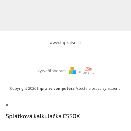
www.inpraise.cz
Gaming
Telefony
a
tablety
www.inpraise.cz
Cyklo
a
sport
Vytvořil Shoptet
&
Dílna
a
zahrada
Copyright 2026
Inpraise computers
. Všechna práva vyhrazena.
Velké
×
spotřebiče
Splátková kalkulačka ESSOX
Počítače
a
notebooky