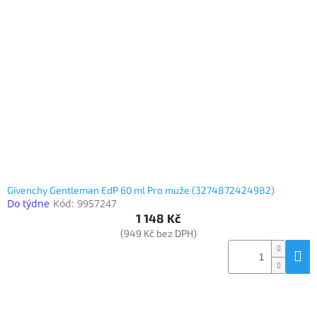
Givenchy Gentleman EdP 60 ml Pro muže (3274872424982)
Do týdne
Kód:
9957247
1 148 Kč
(949 Kč bez DPH)