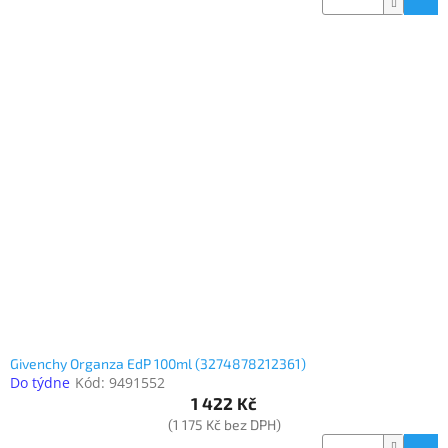
Givenchy Organza EdP 100ml (3274878212361)
Do týdne
Kód:
9491552
1 422 Kč
(1 175 Kč bez DPH)