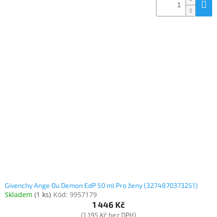
Givenchy Ange Ou Demon EdP 50 ml Pro ženy (3274870373251)
Skladem
(
1 ks
)
Kód:
9957179
1 446 Kč
(1 195 Kč bez DPH)