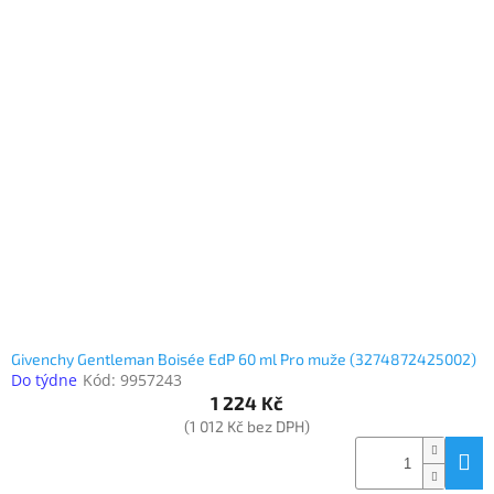
Givenchy Gentleman Boisée EdP 60 ml Pro muže (3274872425002)
Do týdne
Kód:
9957243
1 224 Kč
(1 012 Kč bez DPH)