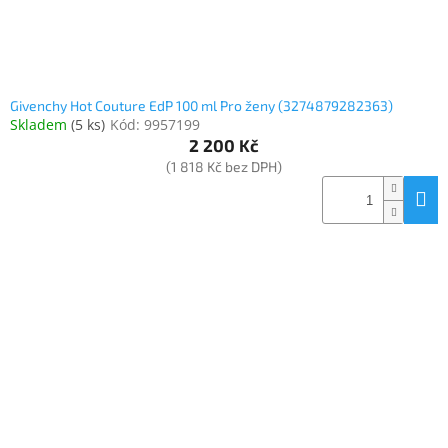
Givenchy Hot Couture EdP 100 ml Pro ženy (3274879282363)
Skladem
(
5 ks
)
Kód:
9957199
2 200 Kč
(1 818 Kč bez DPH)