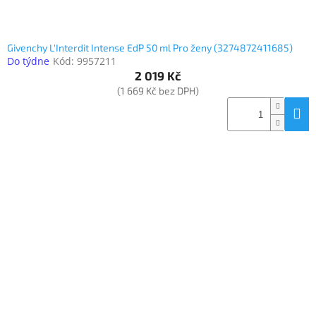
Givenchy L'Interdit Intense EdP 50 ml Pro ženy (3274872411685)
Do týdne
Kód:
9957211
2 019 Kč
(1 669 Kč bez DPH)