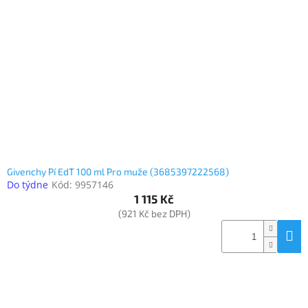
Inpraise
Kamerové
systémy
MILESIGHT
Doprodej
Přihlášení
Givenchy Pí EdT 100 ml Pro muže (3685397222568)
Do týdne
Kód:
9957146
1 115 Kč
(921 Kč bez DPH)