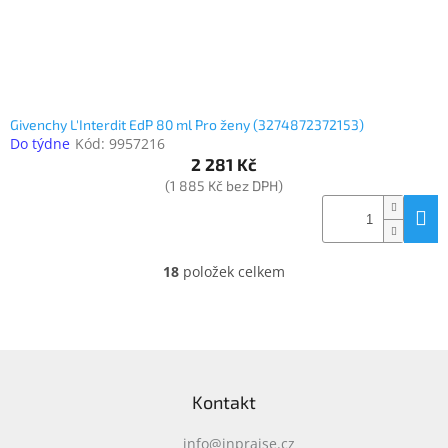
Givenchy L'Interdit EdP 80 ml Pro ženy (3274872372153)
Do týdne
Kód:
9957216
2 281 Kč
(1 885 Kč bez DPH)
18
položek celkem
O
v
l
á
d
Z
a
á
c
Kontakt
p
í
a
p
info
@
inpraise.cz