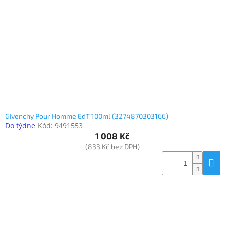
Elektronika
Domácnost
%
Black
Friday
Givenchy Pour Homme EdT 100ml (3274870303166)
VÝPRODEJ
Do týdne
Kód:
9491553
1 008 Kč
(833 Kč bez DPH)
Akční
zboží
TONERY
A
CARTRIDGE
OEM
Sestavy
počítačů