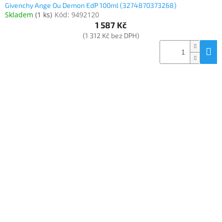
Givenchy Ange Ou Demon EdP 100ml (3274870373268)
Skladem
(
1 ks
)
Kód:
9492120
1 587 Kč
(1 312 Kč bez DPH)