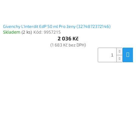
Givenchy L'Interdit EdP 50 ml Pro ženy (3274872372146)
Skladem
(
2 ks
)
Kód:
9957215
2 036 Kč
(1 683 Kč bez DPH)