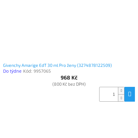
www.inpraise.cz
Gaming
Telefony
a
tablety
Cyklo
a
Givenchy Amarige EdT 30 ml Pro ženy (3274878122509)
sport
Do týdne
Kód:
9957065
968 Kč
Dílna
(800 Kč bez DPH)
a
zahrada
Velké
spotřebiče
Počítače
a
notebooky