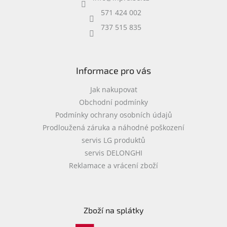
t
r
í
v
571 424 002
k
737 515 835
y
v
ý
p
i
Informace pro vás
s
u
Jak nakupovat
Obchodní podmínky
Podmínky ochrany osobních údajů
Prodloužená záruka a náhodné poškození
servis LG produktů
servis DELONGHI
Reklamace a vrácení zboží
Zboží na splátky