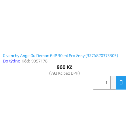
o
k
objednávka
d
t
antiviru
u
ů
ESET
k
t
O
nás
ů
Realizované
projekty
Givenchy Ange Ou Demon EdP 30 ml Pro ženy (3274870373305)
Do týdne
Kód:
9957178
Obchodní
podmínky
960 Kč
(793 Kč bez DPH)
Autorizované
servisy
Rozšíření
záruk
a
pojištění
Splátky
ESSOX