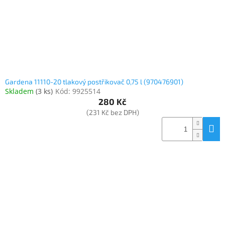
Gardena 11110-20 tlakový postřikovač 0,75 l (970476901)
Skladem
(
3 ks
)
Kód:
9925514
280 Kč
(231 Kč bez DPH)