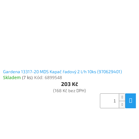
www.inpraise.cz
Gaming
Telefony
a
tablety
Cyklo
a
sport
Gardena 13317-20 MDS Kapač řadový 2 l/h 10ks (970629401)
Skladem
(
7 ks
)
Kód:
6899548
Dílna
203 Kč
a
(168 Kč bez DPH)
zahrada
Velké
spotřebiče
Počítače
a
notebooky