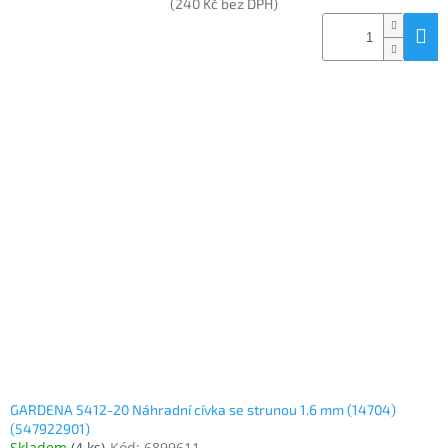
(240 Kč bez DPH)
GARDENA 5412-20 Náhradní cívka se strunou 1.6 mm (14704)
(547922901)
Skladem
(
4 ks
)
Kód:
6899611