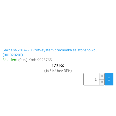
o
k
objednávka
d
t
antiviru
u
ů
ESET
k
t
O
nás
ů
Realizované
projekty
Gardena 2814-20 Profi-system přechodka se stopspojkou
(901020201)
Obchodní
podmínky
Skladem
(
9 ks
)
Kód:
9925765
177 Kč
Autorizované
(146 Kč bez DPH)
servisy
Rozšíření
záruk
a
pojištění
Splátky
ESSOX