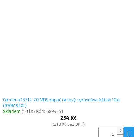
Gardena 13312-20 MDS Kapač řadový, vyrovnávající tlak 10ks
(970619201)
Skladem
(
10 ks
)
Kód:
6899551
254 Kč
(210 Kč bez DPH)