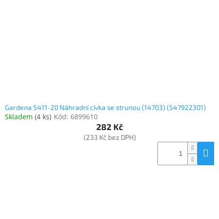
Gardena 5411-20 Náhradní cívka se strunou (14703) (547922301)
Skladem
(
4 ks
)
Kód:
6899610
282 Kč
(233 Kč bez DPH)