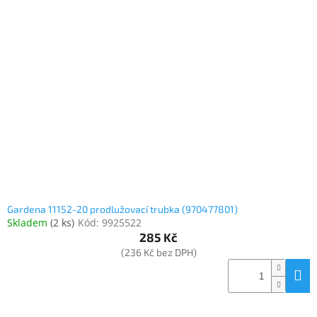
Gardena 11152-20 prodlužovací trubka (970477801)
Skladem
(
2 ks
)
Kód:
9925522
285 Kč
(236 Kč bez DPH)