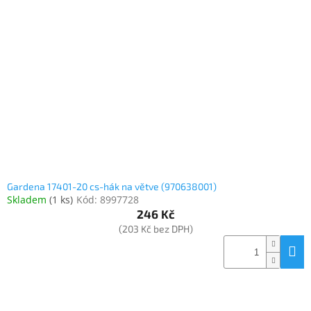
Inpraise
Kamerové
systémy
MILESIGHT
Doprodej
Přihlášení
Gardena 17401-20 cs-hák na větve (970638001)
Skladem
(
1 ks
)
Kód:
8997728
246 Kč
(203 Kč bez DPH)