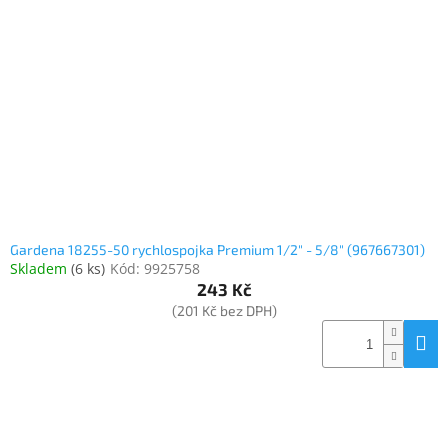
Elektronika
Domácnost
%
Black
Friday
VÝPRODEJ
Gardena 18255-50 rychlospojka Premium 1/2" - 5/8" (967667301)
Skladem
(
6 ks
)
Kód:
9925758
243 Kč
Akční
zboží
(201 Kč bez DPH)
TONERY
A
CARTRIDGE
OEM
Sestavy
počítačů