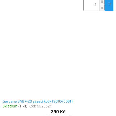
Gardena 3487-20 sázecí kolík (901046001)
Skladem
(
1 ks
)
Kód:
9925621
290 Kč