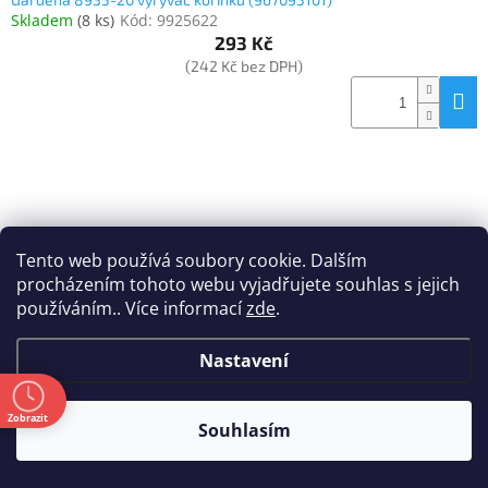
Skladem
(
8 ks
)
Kód:
9925622
293 Kč
(242 Kč bez DPH)
Tento web používá soubory cookie. Dalším
procházením tohoto webu vyjadřujete souhlas s jejich
používáním.. Více informací
zde
.
Nastavení
ě
Zobrazit
Souhlasím