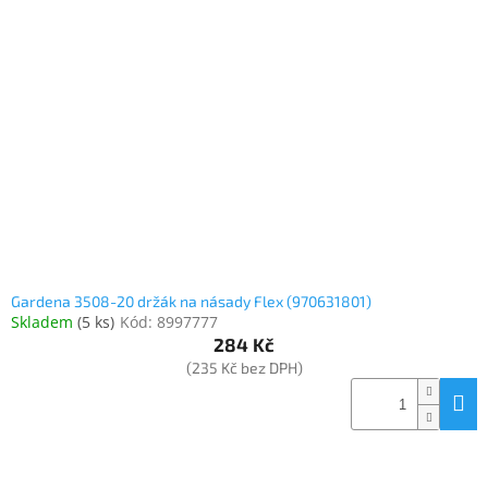
Gardena 3508-20 držák na násady Flex (970631801)
Skladem
(
5 ks
)
Kód:
8997777
284 Kč
(235 Kč bez DPH)