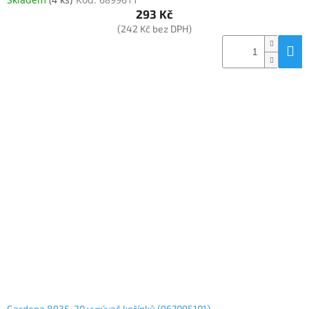
293 Kč
(242 Kč bez DPH)
Gardena 8935-20 vyrývač kořínků (967095101)