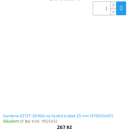
Gardena 02727-20 Nůž na řezání trubek 25 mm (970545401)
Skladem
(
1 ks
)
Kód:
9925432
267 Kč