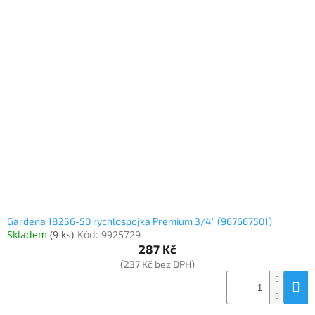
Gardena 18256-50 rychlospojka Premium 3/4" (967667501)
Skladem
(
9 ks
)
Kód:
9925729
287 Kč
(237 Kč bez DPH)