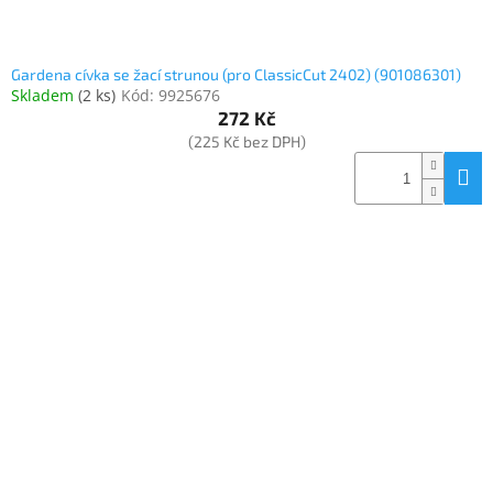
Gardena cívka se žací strunou (pro ClassicCut 2402) (901086301)
Skladem
(
2 ks
)
Kód:
9925676
272 Kč
(225 Kč bez DPH)