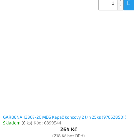
GARDENA 13307-20 MDS Kapač koncový 2 l/h 25ks (970628501)
Skladem
(
6 ks
)
Kód:
6899544
264 Kč
(218 Kč bez DPH)