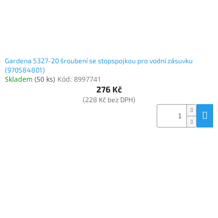
Gardena 5327-20 šroubení se stopspojkou pro vodní zásuvku
(970584801)
Skladem
(
50 ks
)
Kód:
8997741
276 Kč
(228 Kč bez DPH)