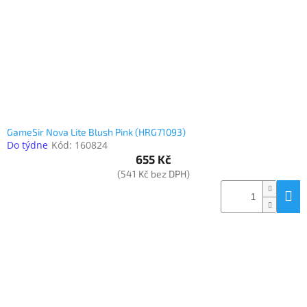
o
k
objednávka
d
t
antiviru
u
ů
ESET
k
t
O
nás
ů
Realizované
projekty
GameSir Nova Lite Blush Pink (HRG71093)
Do týdne
Kód:
160824
Obchodní
podmínky
655 Kč
(541 Kč bez DPH)
Autorizované
servisy
Rozšíření
záruk
a
pojištění
Splátky
ESSOX