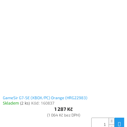
GameSir G7-SE (XBOX/PC) Orange (HRG22983)
Skladem
(
2 ks
)
Kód:
160837
1 287 Kč
(1 064 Kč bez DPH)