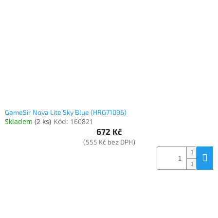
Elektronika
Domácnost
%
Black
Friday
GameSir Nova Lite Sky Blue (HRG71096)
VÝPRODEJ
Skladem
(
2 ks
)
Kód:
160821
672 Kč
(555 Kč bez DPH)
Akční
zboží
TONERY
A
CARTRIDGE
OEM
Sestavy
počítačů