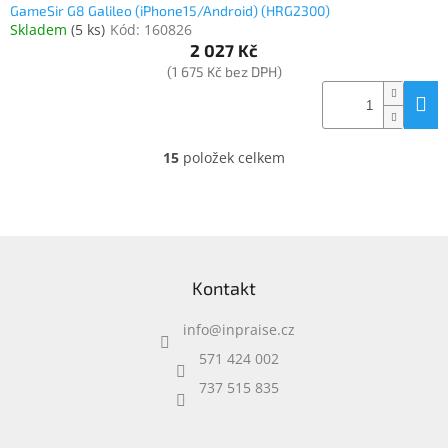
GameSir G8 Galileo (iPhone15/Android) (HRG2300)
Skladem
(
5 ks
)
Kód:
160826
2 027 Kč
(1 675 Kč bez DPH)
15
položek celkem
O
v
l
á
d
Z
a
á
c
Kontakt
p
í
a
p
info
@
inpraise.cz
t
r
í
v
571 424 002
k
737 515 835
y
v
ý