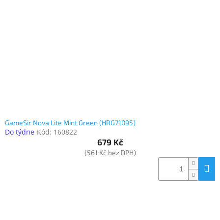
Inpraise
Kamerové
systémy
MILESIGHT
Doprodej
Přihlášení
GameSir Nova Lite Mint Green (HRG71095)
Do týdne
Kód:
160822
679 Kč
(561 Kč bez DPH)