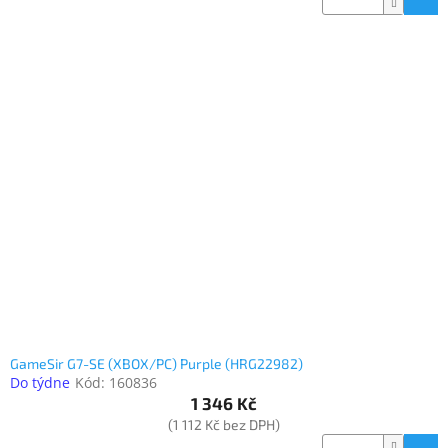
GameSir G7-SE (XBOX/PC) Purple (HRG22982)
Do týdne
Kód:
160836
1 346 Kč
(1 112 Kč bez DPH)