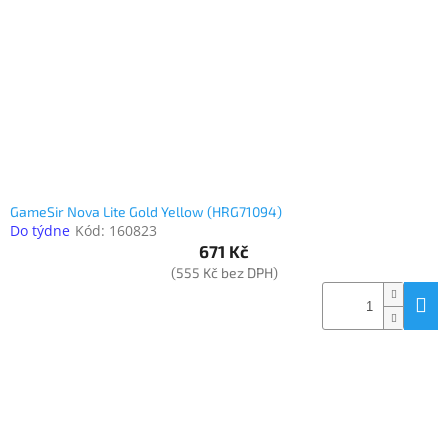
www.inpraise.cz
Gaming
Telefony
a
tablety
Cyklo
a
GameSir Nova Lite Gold Yellow (HRG71094)
sport
Do týdne
Kód:
160823
671 Kč
Dílna
(555 Kč bez DPH)
a
zahrada
Velké
spotřebiče
Počítače
a
notebooky