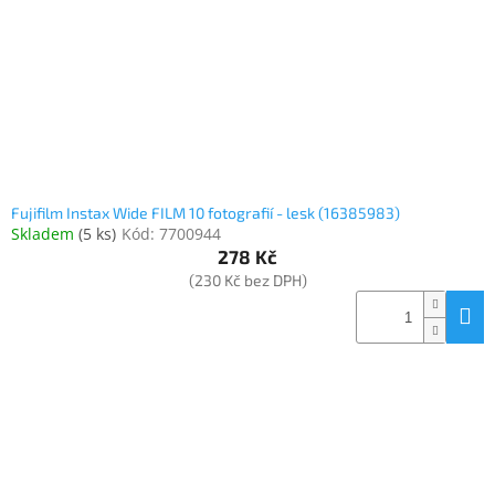
o
k
objednávka
d
t
antiviru
u
ů
ESET
k
t
O
nás
ů
Realizované
projekty
Fujifilm Instax Wide FILM 10 fotografií - lesk (16385983)
Skladem
(
5 ks
)
Kód:
7700944
Obchodní
podmínky
278 Kč
(230 Kč bez DPH)
Autorizované
servisy
Rozšíření
záruk
a
pojištění
Splátky
ESSOX