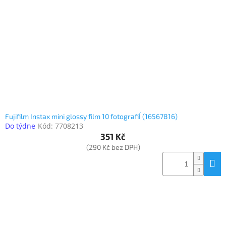
Elektronika
Domácnost
%
Black
Friday
Fujifilm Instax mini glossy film 10 fotografiÍ (16567816)
VÝPRODEJ
Do týdne
Kód:
7708213
351 Kč
(290 Kč bez DPH)
Akční
zboží
TONERY
A
CARTRIDGE
OEM
Sestavy
počítačů