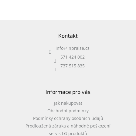
v
l
á
d
Z
a
á
c
Kontakt
p
í
a
p
info
@
inpraise.cz
t
r
í
v
571 424 002
k
737 515 835
y
v
ý
p
i
Informace pro vás
s
u
Jak nakupovat
Obchodní podmínky
Podmínky ochrany osobních údajů
Prodloužená záruka a náhodné poškození
servis LG produktů