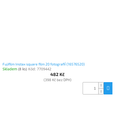
Inpraise
Kamerové
systémy
MILESIGHT
Doprodej
Přihlášení
Fujifilm Instax square film 20 fotografiÍ (16576520)
Skladem
(
8 ks
)
Kód:
7709442
482 Kč
(398 Kč bez DPH)