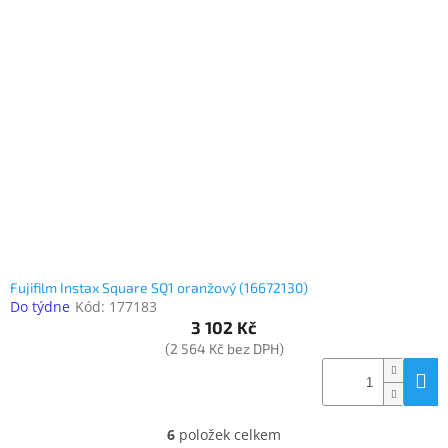
Fujifilm Instax Square SQ1 oranžový (16672130)
Do týdne
Kód:
177183
3 102 Kč
(2 564 Kč bez DPH)
6
položek celkem
O