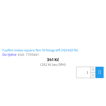
www.inpraise.cz
Gaming
Telefony
a
tablety
Cyklo
a
Fujifilm Instax square film 10 fotografiÍ (16549278)
sport
Do týdne
Kód:
7709441
341 Kč
Dílna
(282 Kč bez DPH)
a
zahrada
Velké
spotřebiče
Počítače
a
notebooky