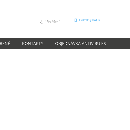
NÁKUPNÍ
Prázdný košík
Přihlášení
KOŠÍK
ÍBENÉ
KONTAKTY
OBJEDNÁVKA ANTIVIRU ESET
O N