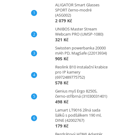
ALIGATOR Smart Glasses
SPORT černo-modré
(ASG002)
2 079 Kč
UNIBOS Master Stream
Webcam PRO (UMSP-1080)
321 Kč
Swissten powerbanka 20000
mAh PD, MagSafe (22013934)
905 Kč
Reolink B10 instalační krabice
pro IP kamery
(6972489775752)
578 Kč
Genius myš Ergo 8250S,
černo-stříbrná (31030031401)
498 Kč
Lamart LT9016 2ílná sada
šálků s podšálkem 190 ml,
DINE (42002767)
179 Kč
Bezdrátový HDMI Adaptér