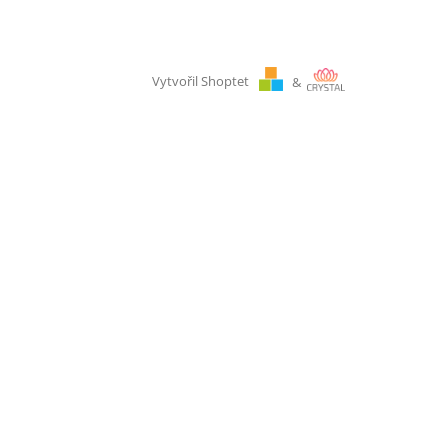
Vytvořil Shoptet
&