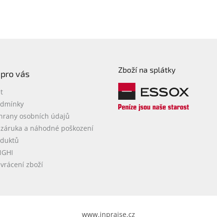
Zboží na splátky
 pro vás
t
odmínky
hrany osobních údajů
 záruka a náhodné poškození
oduktů
NGHI
vrácení zboží
www.inpraise.cz