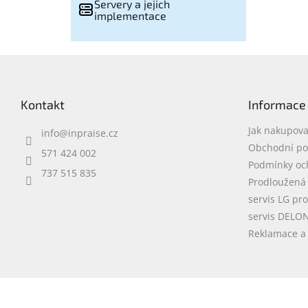
Servery a jejich
implementace
Z
á
p
Kontakt
Informace
a
t
Jak nakupova
info
@
inpraise.cz
í
Obchodní p
571 424 002
Podmínky oc
737 515 835
Prodloužená
servis LG pr
servis DELO
Reklamace a 