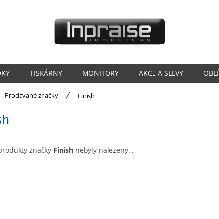
OKY
TISKÁRNY
MONITORY
AKCE A SLEVY
OBL
ů
Prodávané značky
Finish
sh
produkty značky
Finish
nebyly nalezeny...