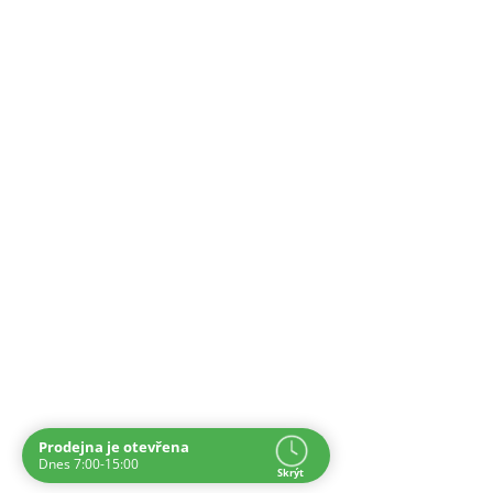
Prodejna je otevřena
Navštivte nás osobně
Dnes 7:00-15:00
Skrýt
Čas