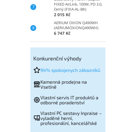
FIXED AirLink, 100W, PD 3.0,
černý (FIXA-AL-BK)
2 015 Kč
AERIUM OXION Q490WH
(AERIUMOXIONQ490WH)
6 747 Kč
Konkurenční výhody
94% spokojenych zákazníků
Kamenná prodejna na
Vsetíně
Vlastní servis IT produktů a
odborné poradenství
Vlastní PC sestavy Inpraise –
vyladěné herní,
profesionální, kancelářské