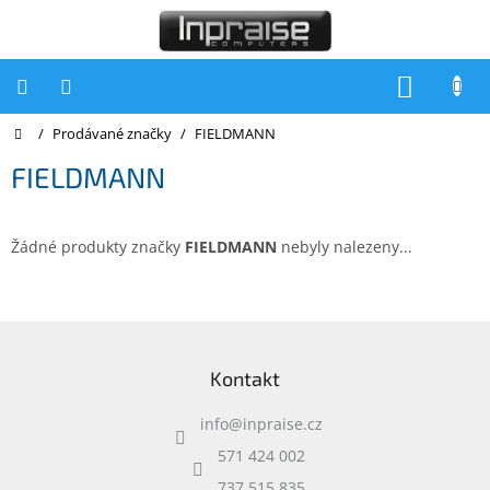
Přejít
na
obsah
NÁKUP
KOŠÍK
Domů
/
Prodávané značky
/
FIELDMANN
Počítače
FIELDMANN
Počítače
Inpraise
Notebooky
Žádné produkty značky
FIELDMANN
nebyly nalezeny...
Tiskárny
Monitory
Z
á
Akce
Kontakt
p
a
slevy
a
info
@
inpraise.cz
t
Oblíbené
í
571 424 002
737 515 835
Kontakty