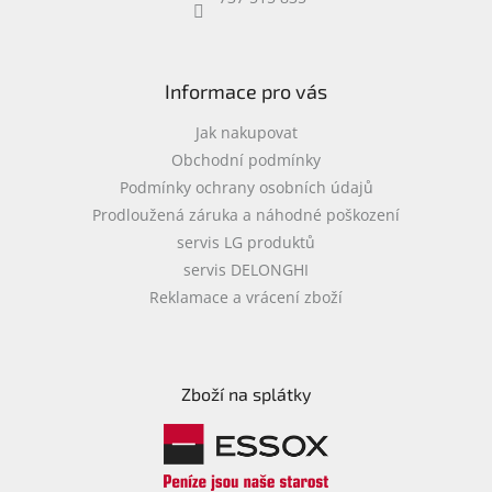
objednávka
antiviru
ESET
Informace pro vás
O
nás
Jak nakupovat
Obchodní podmínky
Realizované
Podmínky ochrany osobních údajů
projekty
Prodloužená záruka a náhodné poškození
Obchodní
servis LG produktů
podmínky
servis DELONGHI
Autorizované
Reklamace a vrácení zboží
servisy
Rozšíření
záruk
a
Zboží na splátky
pojištění
Splátky
ESSOX