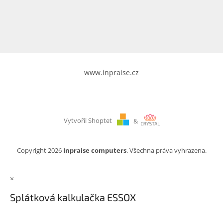
www.inpraise.cz
Gaming
Telefony
a
tablety
www.inpraise.cz
Cyklo
a
sport
Vytvořil Shoptet
&
Dílna
a
zahrada
Copyright 2026
Inpraise computers
. Všechna práva vyhrazena.
Velké
×
spotřebiče
Splátková kalkulačka ESSOX
Počítače
a
notebooky