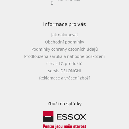
objednávka
antiviru
ESET
Informace pro vás
O
nás
Jak nakupovat
Obchodní podmínky
Realizované
Podmínky ochrany osobních údajů
projekty
Prodloužená záruka a náhodné poškození
Obchodní
servis LG produktů
podmínky
servis DELONGHI
Autorizované
Reklamace a vrácení zboží
servisy
Rozšíření
záruk
a
Zboží na splátky
pojištění
Splátky
ESSOX