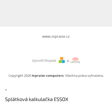
www.inpraise.cz
Gaming
Telefony
a
tablety
www.inpraise.cz
Cyklo
a
sport
Vytvořil Shoptet
&
Dílna
a
zahrada
Copyright 2026
Inpraise computers
. Všechna práva vyhrazena.
Velké
×
spotřebiče
Splátková kalkulačka ESSOX
Počítače
a
notebooky