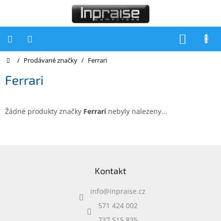
Přejít
na
obsah
NÁKUP
KOŠÍK
Domů
/
Prodávané značky
/
Ferrari
Počítače
Ferrari
Počítače
Inpraise
Notebooky
Žádné produkty značky
Ferrari
nebyly nalezeny...
Tiskárny
Monitory
Z
á
Akce
Kontakt
p
a
slevy
a
info
@
inpraise.cz
t
Oblíbené
í
571 424 002
737 515 835
Kontakty