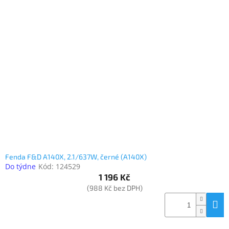
Fenda F&D A140X, 2.1/637W, černé (A140X)
Do týdne
Kód:
124529
1 196 Kč
(988 Kč bez DPH)