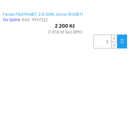
Fenda F&D R40BT, 2.0/60W, černé (R40BT)
Do týdne
Kód:
9937322
2 200 Kč
(1 818 Kč bez DPH)