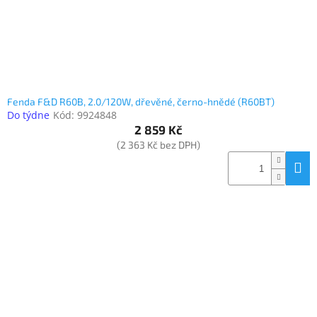
Fenda F&D R60B, 2.0/120W, dřevěné, černo-hnědé (R60BT)
Do týdne
Kód:
9924848
2 859 Kč
(2 363 Kč bez DPH)