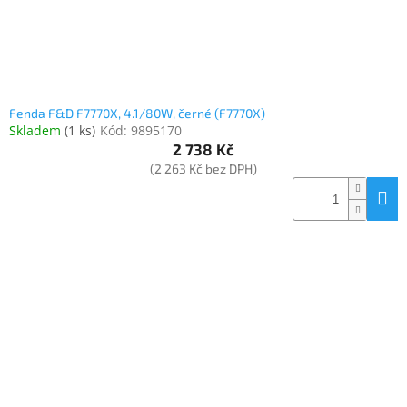
Fenda F&D F7770X, 4.1/80W, černé (F7770X)
Skladem
(
1 ks
)
Kód:
9895170
2 738 Kč
(2 263 Kč bez DPH)