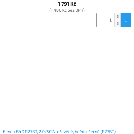
1 791 Kč
(1 480 Kč bez DPH)
Fenda F&D R27BT, 2.0/50W, dřevěné, hnědo-černé (R27BT)