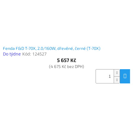
Fenda F&D T-70X, 2.0/160W, dřevěné, černé (T-70X)
Do týdne
Kód:
124527
5 657 Kč
(4 675 Kč bez DPH)