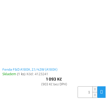
Inpraise
Kamerové
systémy
MILESIGHT
Doprodej
Přihlášení
Fenda F&D A180X, 2.1/42W (A180X)
Skladem
(
1 ks
)
Kód:
4123241
1 093 Kč
(903 Kč bez DPH)