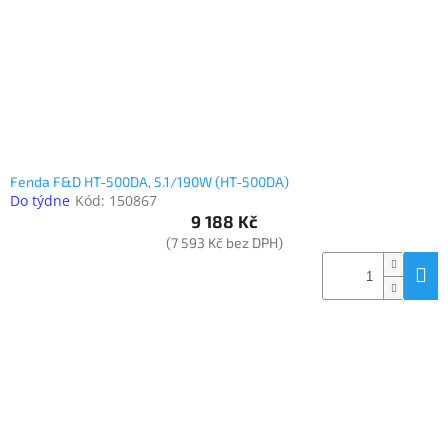
Fenda F&D HT-500DA, 5.1/190W (HT-500DA)
Do týdne
Kód:
150867
9 188 Kč
(7 593 Kč bez DPH)