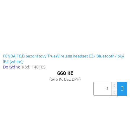
o
k
objednávka
d
t
antiviru
u
ů
ESET
k
t
O
nás
ů
Realizované
projekty
FENDA F&D bezdrátový TrueWireless headset E2/ Bluetooth/ bílý
(E2 (white))
Obchodní
podmínky
Do týdne
Kód:
140105
660 Kč
Autorizované
(545 Kč bez DPH)
servisy
Rozšíření
záruk
a
pojištění
Splátky
ESSOX