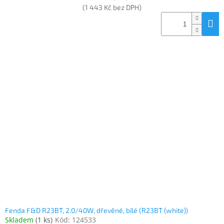
(1 443 Kč bez DPH)
Fenda F&D R23BT, 2.0/40W, dřevěné, bílé (R23BT (white))
Skladem
(
1 ks
)
Kód:
124533