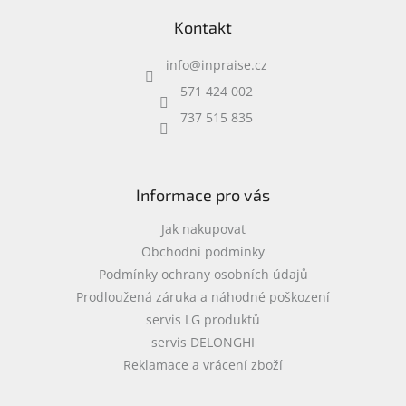
a
á
c
Kontakt
p
í
a
p
info
@
inpraise.cz
t
r
í
v
571 424 002
k
737 515 835
y
v
ý
p
i
Informace pro vás
s
u
Jak nakupovat
Obchodní podmínky
Podmínky ochrany osobních údajů
Prodloužená záruka a náhodné poškození
servis LG produktů
servis DELONGHI
Reklamace a vrácení zboží