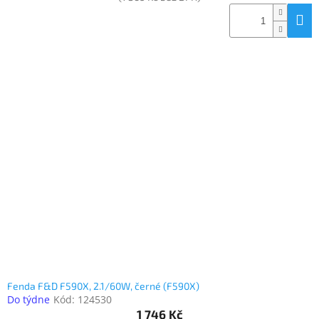
Fenda F&D F590X, 2.1/60W, černé (F590X)
Do týdne
Kód:
124530
1 746 Kč