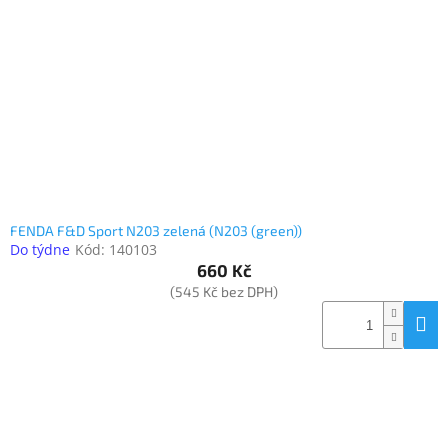
www.inpraise.cz
Gaming
Telefony
a
tablety
Cyklo
a
sport
FENDA F&D Sport N203 zelená (N203 (green))
Do týdne
Kód:
140103
Dílna
660 Kč
a
(545 Kč bez DPH)
zahrada
Velké
spotřebiče
Počítače
a
notebooky