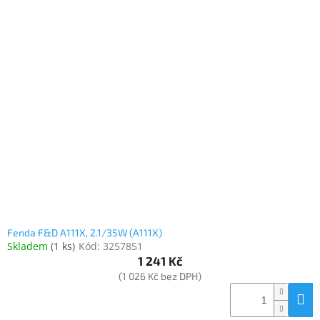
Fenda F&D A111X, 2.1/35W (A111X)
Skladem
(
1 ks
)
Kód:
3257851
1 241 Kč
(1 026 Kč bez DPH)