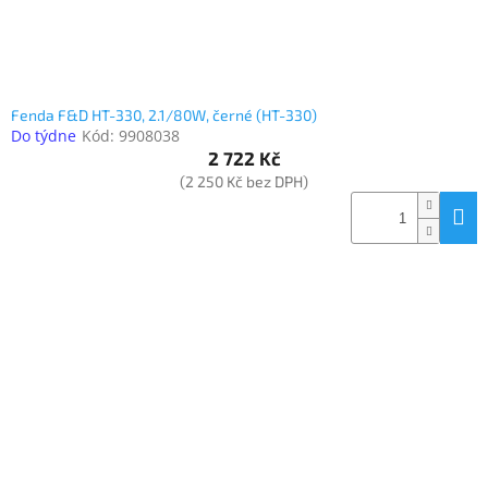
Fenda F&D HT-330, 2.1/80W, černé (HT-330)
Do týdne
Kód:
9908038
2 722 Kč
(2 250 Kč bez DPH)