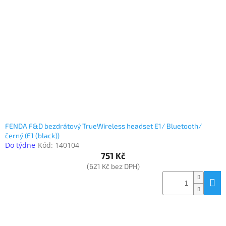
Elektronika
Domácnost
%
Black
Friday
VÝPRODEJ
FENDA F&D bezdrátový TrueWireless headset E1/ Bluetooth/
černý (E1 (black))
Do týdne
Kód:
140104
Akční
751 Kč
zboží
(621 Kč bez DPH)
TONERY
A
CARTRIDGE
OEM
Sestavy
počítačů