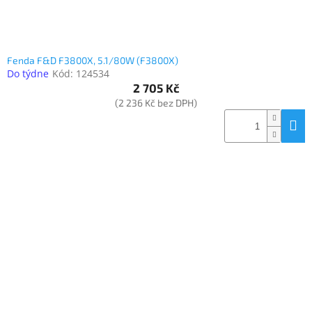
Fenda F&D F3800X, 5.1/80W (F3800X)
Do týdne
Kód:
124534
2 705 Kč
(2 236 Kč bez DPH)