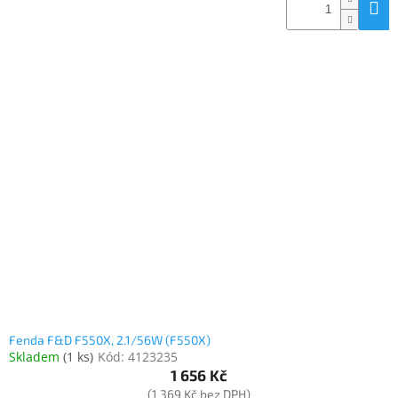
Fenda F&D F550X, 2.1/56W (F550X)
Skladem
(
1 ks
)
Kód:
4123235
1 656 Kč
(1 369 Kč bez DPH)