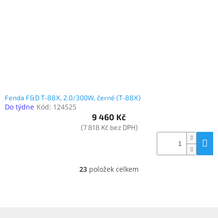
Fenda F&D T-88X, 2.0/300W, černé (T-88X)
Do týdne
Kód:
124525
9 460 Kč
(7 818 Kč bez DPH)
23
položek celkem
O
v
l
á
d
Z