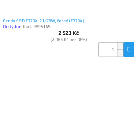
Fenda F&D F770X, 2.1/76W, černé (F770X)
Do týdne
Kód:
9895169
2 523 Kč
(2 085 Kč bez DPH)