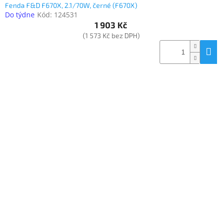
Fenda F&D F670X, 2.1/70W, černé (F670X)
Do týdne
Kód:
124531
1 903 Kč
(1 573 Kč bez DPH)