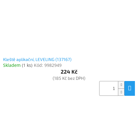
o
k
objednávka
d
t
antiviru
u
ů
ESET
k
t
O
nás
ů
Realizované
projekty
Kleště aplikační, LEVELING (137167)
Skladem
(
1 ks
)
Kód:
9982949
Obchodní
podmínky
224 Kč
(185 Kč bez DPH)
Autorizované
servisy
Rozšíření
záruk
a
pojištění
Splátky
ESSOX