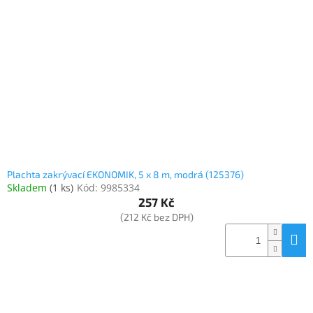
Inpraise
Kamerové
systémy
MILESIGHT
Doprodej
Přihlášení
Plachta zakrývací EKONOMIK, 5 x 8 m, modrá (125376)
Skladem
(
1 ks
)
Kód:
9985334
257 Kč
(212 Kč bez DPH)