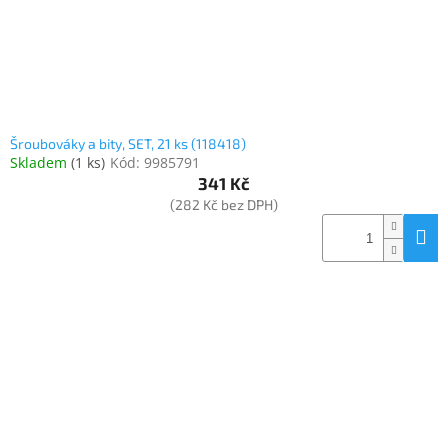
Šroubováky a bity, SET, 21 ks (118418)
Skladem
(
1 ks
)
Kód:
9985791
341 Kč
(282 Kč bez DPH)