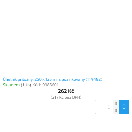
Úhelník příložný, 250 x 125 mm, pozinkovaný (114492)
Skladem
(
1 ks
)
Kód:
9985601
262 Kč
(217 Kč bez DPH)