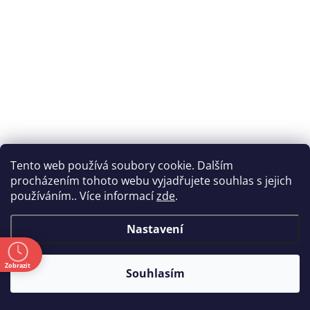
Tento web používá soubory cookie. Dalším
procházením tohoto webu vyjadřujete souhlas s jejich
používáním.. Více informací
zde
.
Šroubováky elektro, SET, 6 ks (118413)
Skladem
(
1 ks
)
Kód:
9985787
Nastavení
450 Kč
(372 Kč bez DPH)
ě
Zobrazit
Souhlasím