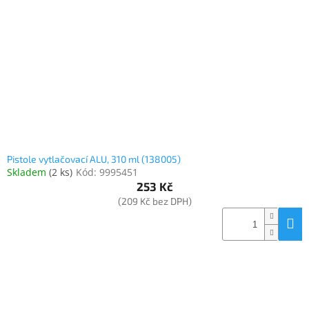
Elektronika
Domácnost
%
Black
Friday
Pistole vytlačovací ALU, 310 ml (138005)
VÝPRODEJ
Skladem
(
2 ks
)
Kód:
9995451
253 Kč
(209 Kč bez DPH)
Akční
zboží
TONERY
A
CARTRIDGE
OEM
Sestavy
počítačů