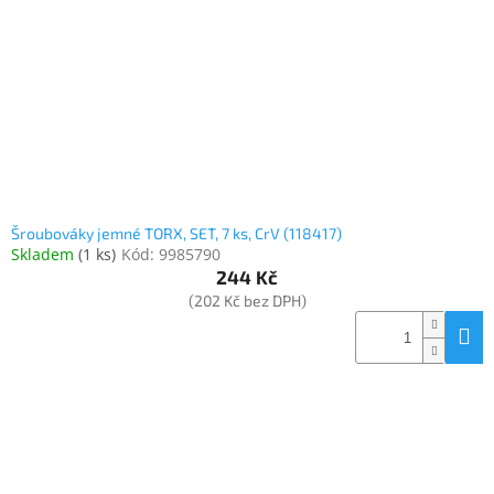
www.inpraise.cz
Gaming
Telefony
a
tablety
Cyklo
a
Šroubováky jemné TORX, SET, 7 ks, CrV (118417)
sport
Skladem
(
1 ks
)
Kód:
9985790
244 Kč
Dílna
(202 Kč bez DPH)
a
zahrada
Velké
spotřebiče
Počítače
a
notebooky