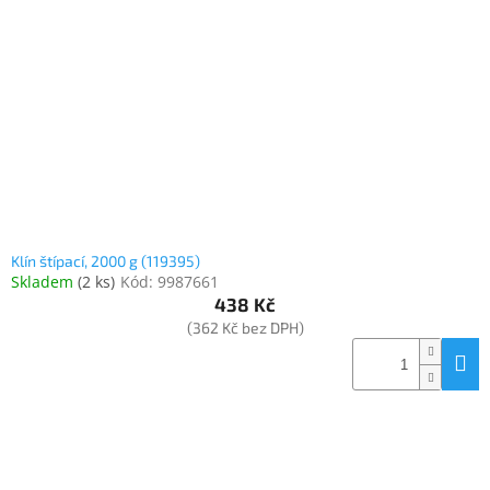
Klín štípací, 2000 g (119395)
Skladem
(
2 ks
)
Kód:
9987661
438 Kč
(362 Kč bez DPH)