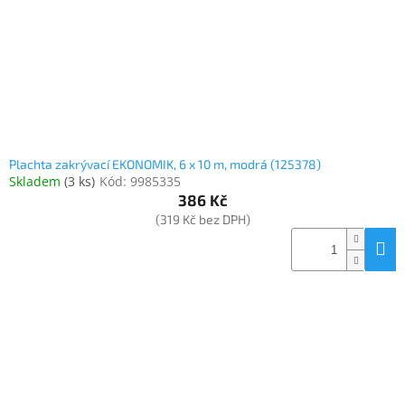
Plachta zakrývací EKONOMIK, 6 x 10 m, modrá (125378)
Skladem
(
3 ks
)
Kód:
9985335
386 Kč
(319 Kč bez DPH)