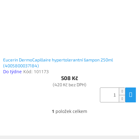
o
k
objednávka
d
t
antiviru
u
ů
ESET
k
t
O
nás
ů
Realizované
projekty
Eucerin DermoCapillaire hypertolerantní šampon 250ml
(4005800037184)
Obchodní
podmínky
Do týdne
Kód:
101173
508 Kč
Autorizované
(420 Kč bez DPH)
servisy
Rozšíření
záruk
a
1
položek celkem
pojištění
O
v
l
Splátky
ESSOX
á
d
Z