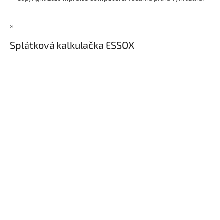
Inpraise
Kamerové
×
systémy
MILESIGHT
Splátková kalkulačka ESSOX
Doprodej
Přihlášení