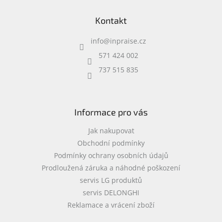
www.inpraise.cz
a
á
c
Kontakt
p
í
Gaming
a
p
info
@
inpraise.cz
t
r
Telefony
í
v
571 424 002
a
k
tablety
737 515 835
y
v
ý
Cyklo
a
p
sport
i
Informace pro vás
s
u
Jak nakupovat
Dílna
a
Obchodní podmínky
zahrada
Podmínky ochrany osobních údajů
Prodloužená záruka a náhodné poškození
Velké
servis LG produktů
spotřebiče
servis DELONGHI
Reklamace a vrácení zboží
Počítače
a
notebooky