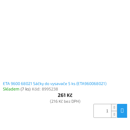
Inpraise
Kamerové
systémy
MILESIGHT
Doprodej
Přihlášení
ETA 9600 68021 Sáčky do vysavače 5 ks (ETA960068021)
Skladem
(
7 ks
)
Kód:
8995238
261 Kč
(216 Kč bez DPH)