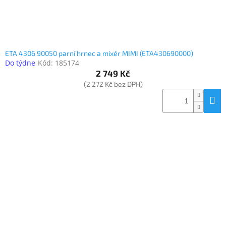
ETA 4306 90050 parní hrnec a mixér MIMI (ETA430690000)
Do týdne
Kód:
185174
2 749 Kč
(2 272 Kč bez DPH)