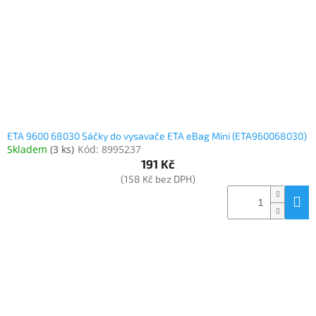
o
k
objednávka
d
t
antiviru
u
ů
ESET
k
t
O
nás
ů
Realizované
projekty
ETA 9600 68030 Sáčky do vysavače ETA eBag Mini (ETA960068030)
Skladem
(
3 ks
)
Kód:
8995237
Obchodní
podmínky
191 Kč
(158 Kč bez DPH)
Autorizované
servisy
Rozšíření
záruk
a
pojištění
Splátky
ESSOX