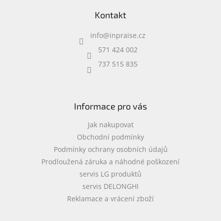
a
á
c
Kontakt
p
í
a
p
info
@
inpraise.cz
t
r
í
v
571 424 002
k
737 515 835
y
v
ý
p
i
Informace pro vás
s
u
Jak nakupovat
Obchodní podmínky
Podmínky ochrany osobních údajů
Prodloužená záruka a náhodné poškození
servis LG produktů
servis DELONGHI
Reklamace a vrácení zboží