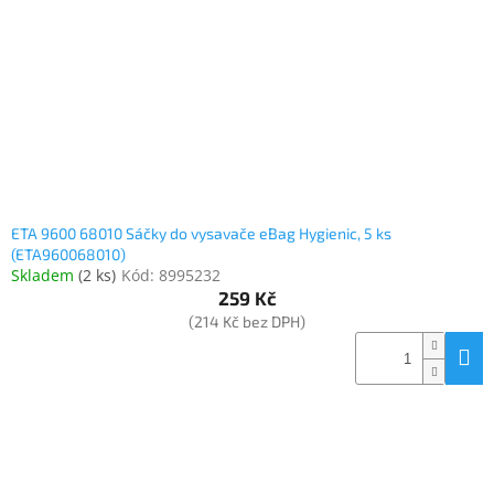
www.inpraise.cz
Gaming
Telefony
a
tablety
Cyklo
a
ETA 9600 68010 Sáčky do vysavače eBag Hygienic, 5 ks
sport
(ETA960068010)
Skladem
(
2 ks
)
Kód:
8995232
Dílna
259 Kč
a
(214 Kč bez DPH)
zahrada
Velké
spotřebiče
Počítače
a
notebooky