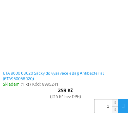
Elektronika
Domácnost
%
Black
Friday
VÝPRODEJ
ETA 9600 68020 Sáčky do vysavače eBag Antibacterial
(ETA960068020)
Skladem
(
1 ks
)
Kód:
8995241
Akční
259 Kč
zboží
(214 Kč bez DPH)
TONERY
A
CARTRIDGE
OEM
Sestavy
počítačů