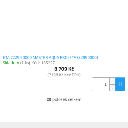
ETA 7229 90000 MASTER AQUA PRO (ETA722990000)
Skladem
(
1 ks
)
Kód:
185227
8 709 Kč
(7 198 Kč bez DPH)
23
položek celkem
O
v
l
á
d
Z