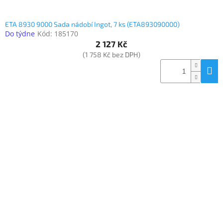
ETA 8930 9000 Sada nádobí Ingot, 7 ks (ETA893090000)
Do týdne
Kód:
185170
2 127 Kč
(1 758 Kč bez DPH)