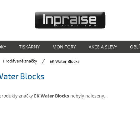
OKY
TISKÁRNY
MONITORY
AKCE A SLEVY
OBL
ů
Prodávané značky
EK Water Blocks
Water Blocks
produkty značky
EK Water Blocks
nebyly nalezeny...