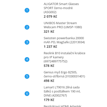
ALIGATOR Smart Glasses
SPORT černo-modré
(ASG002)
2 079 Kč
UNIBOS Master Stream
Webcam PRO (UMSP-1080)
321 Kč
Swissten powerbanka 20000
mAh PD, MagSafe (22013934)
1 237 Kč
Reolink B10 instalační krabice
pro IP kamery
(6972489775752)
578 Kč
Genius myš Ergo 8250S,
černo-stříbrná (31030031401)
498 Kč
Lamart LT9016 2ílná sada
šálků s podšálkem 190 ml,
DINE (42002767)
179 Kč
Bezdrátový HDMI Adaptér