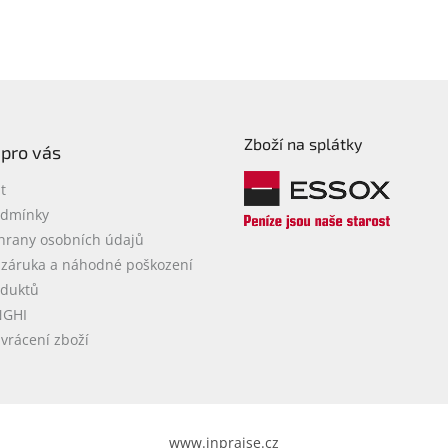
Zboží na splátky
 pro vás
t
odmínky
hrany osobních údajů
 záruka a náhodné poškození
oduktů
NGHI
vrácení zboží
www.inpraise.cz