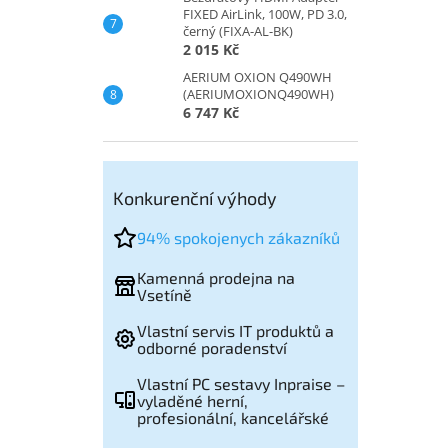
FIXED AirLink, 100W, PD 3.0,
černý (FIXA-AL-BK)
2 015 Kč
AERIUM OXION Q490WH
(AERIUMOXIONQ490WH)
6 747 Kč
Konkurenční výhody
94% spokojenych zákazníků
Kamenná prodejna na
Vsetíně
Vlastní servis IT produktů a
odborné poradenství
Vlastní PC sestavy Inpraise –
vyladěné herní,
profesionální, kancelářské