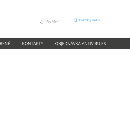
NÁKUPNÍ
Prázdný košík
Přihlášení
KOŠÍK
ÍBENÉ
KONTAKTY
OBJEDNÁVKA ANTIVIRU ESET
O N