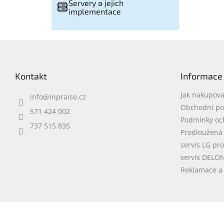
Servery a jejich
implementace
Z
á
p
Kontakt
Informace
a
t
Jak nakupova
info
@
inpraise.cz
í
Obchodní p
571 424 002
Podmínky oc
737 515 835
Prodloužená
servis LG pr
servis DELO
Reklamace a 