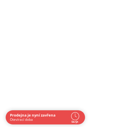
Prodejna je nyní zavřena
Navštivte nás osobně
Otevírací doba
Skrýt
Čas