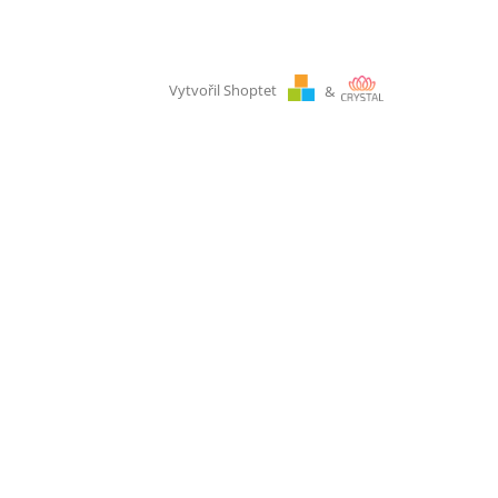
Vytvořil Shoptet
&