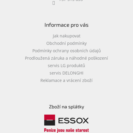
objednávka
antiviru
ESET
Informace pro vás
O
nás
Jak nakupovat
Obchodní podmínky
Realizované
Podmínky ochrany osobních údajů
projekty
Prodloužená záruka a náhodné poškození
Obchodní
servis LG produktů
podmínky
servis DELONGHI
Autorizované
Reklamace a vrácení zboží
servisy
Rozšíření
záruk
a
Zboží na splátky
pojištění
Splátky
ESSOX