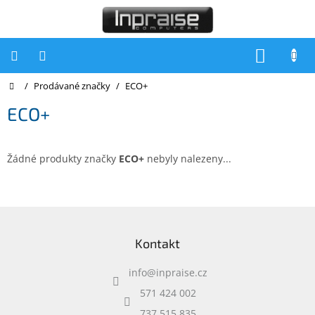
Přejít
na
obsah
NÁKUP
KOŠÍK
Domů
/
Prodávané značky
/
ECO+
Počítače
ECO+
Počítače
Inpraise
Notebooky
Žádné produkty značky
ECO+
nebyly nalezeny...
Tiskárny
Monitory
Z
á
Akce
Kontakt
p
a
slevy
a
info
@
inpraise.cz
t
Oblíbené
í
571 424 002
737 515 835
Kontakty