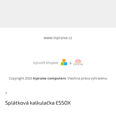
www.inpraise.cz
Gaming
Telefony
a
tablety
www.inpraise.cz
Cyklo
a
sport
Vytvořil Shoptet
&
Dílna
a
zahrada
Copyright 2026
Inpraise computers
. Všechna práva vyhrazena.
Velké
×
spotřebiče
Splátková kalkulačka ESSOX
Počítače
a
notebooky