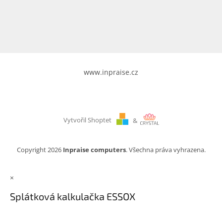
www.inpraise.cz
Gaming
Telefony
a
tablety
www.inpraise.cz
Cyklo
a
sport
Vytvořil Shoptet
&
Dílna
a
zahrada
Copyright 2026
Inpraise computers
. Všechna práva vyhrazena.
Velké
×
spotřebiče
Splátková kalkulačka ESSOX
Počítače
a
notebooky