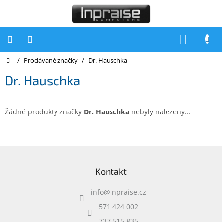
Přejít
na
obsah
NÁKUP
KOŠÍK
Domů
/
Prodávané značky
/
Dr. Hauschka
Počítače
Dr. Hauschka
Počítače
Inpraise
Notebooky
Žádné produkty značky
Dr. Hauschka
nebyly nalezeny...
Tiskárny
Monitory
Z
á
Akce
Kontakt
p
a
slevy
a
info
@
inpraise.cz
t
Oblíbené
í
571 424 002
737 515 835
Kontakty