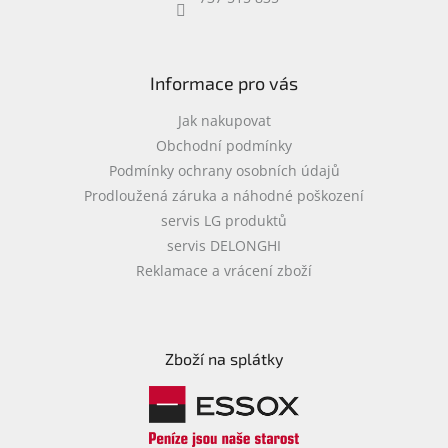
objednávka
antiviru
ESET
Informace pro vás
O
nás
Jak nakupovat
Obchodní podmínky
Realizované
Podmínky ochrany osobních údajů
projekty
Prodloužená záruka a náhodné poškození
Obchodní
servis LG produktů
podmínky
servis DELONGHI
Autorizované
Reklamace a vrácení zboží
servisy
Rozšíření
záruk
a
Zboží na splátky
pojištění
Splátky
ESSOX